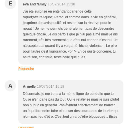
E
eva and family
16/07/2014 15:38
J'ai été surprise en entendant parler de cette
&quot;affaire&quot;. Perso, et comme dans la vie en général,
j'exprime des avis positifs et restent sur la réserve pour le
négatif. Je ne me permets généralement pas de descendre
quelque chose. Je dis parfois que je n'ai pas aimé mais je dis
rarement, très très rarement que c'est nul car rien n'est nul. Je
n'accepte pas quand il y a vulgarité, triche, violence... Le pire
pour l'autre c'est l'ignorance. <br /> En ce qui te concerne, tu
as raison, continue, reste celle que tu es.
Répondre
A
Armelle
16/07/2014 15:18
Désormais, je me tiens à la même ligne de conduite que toi.
Ou je n'en parle pas du tout. Ou je relativise mais je suis plutôt
bon public en général. Pas évident effectivement de trouver
un équilibre entre taire et tresser des couronnes de laurier qui
n'ont pas lieu d'être. C'est tout un art d'être blogueuse... Bises