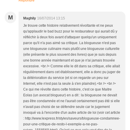
Répondre
M
Maghily
16/07/2014 13:15
Je trouve cette histoire relativement révoltante et ne peux
qu'applaudir le bad buzz pour le restaurateur qui aurait dû y
réfléchir à deux fois avant d'attaquer quelqu'un uniquement
parce qu'il n'a pas aimé sa critique. La blogueuse n'est pas
une blogueuse culinaire mais plutôt une blogueuse culturelle
(elle présente le plus souvent des livres) que je suis depuis
une bonne année maintenant et que je n'ai jamais trouvée
excessive. <br /> Comme elle le dit dans sa critique, elle allait
régulièrement dans cet établissement, elle a donc pu juger de
la détérioration du service (et si on regarde un peu sur
Internet, elle n'est pas la seule à s'en plaindre).<br /> <br />
Ce qui me révolte dans cette histoire, c'est ce que Maitre
Eolas (un avocat blogueur) en a dit : la blogueuse ne devait
pas être condamnée et ne l'aurait certainement pas été si elle
n'avait pas choisi de se défendre seule car le jugement
invoqué va à l'encontre d'un autre article de loi (voir cet article
: http://www.lexpress.fr/styles/saveurs/blogueuse-condamnee-
pour-une-critique-de-resto-l-exemple-a-ne-pas-