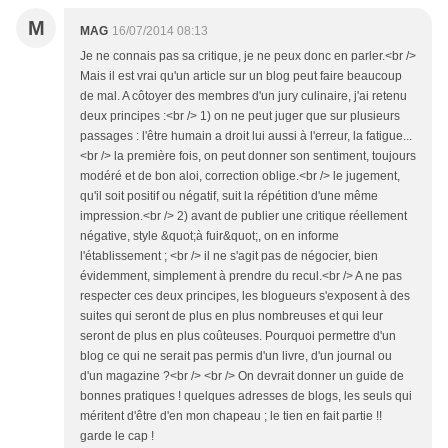
M
MAG
16/07/2014 08:13
Je ne connais pas sa critique, je ne peux donc en parler.<br />
Mais il est vrai qu'un article sur un blog peut faire beaucoup
de mal. A côtoyer des membres d'un jury culinaire, j'ai retenu
deux principes :<br /> 1) on ne peut juger que sur plusieurs
passages : l'être humain a droit lui aussi à l'erreur, la fatigue...
<br /> la première fois, on peut donner son sentiment, toujours
modéré et de bon aloi, correction oblige.<br /> le jugement,
qu'il soit positif ou négatif, suit la répétition d'une même
impression.<br /> 2) avant de publier une critique réellement
négative, style &quot;à fuir&quot;, on en informe
l'établissement ; <br /> il ne s'agit pas de négocier, bien
évidemment, simplement à prendre du recul.<br /> A ne pas
respecter ces deux principes, les blogueurs s'exposent à des
suites qui seront de plus en plus nombreuses et qui leur
seront de plus en plus coûteuses. Pourquoi permettre d'un
blog ce qui ne serait pas permis d'un livre, d'un journal ou
d'un magazine ?<br /> <br /> On devrait donner un guide de
bonnes pratiques ! quelques adresses de blogs, les seuls qui
méritent d'être d'en mon chapeau ; le tien en fait partie !!
garde le cap !