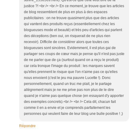
suivre_1558569.html). Qu'est-ce que cela veut dire de la
justice ?! <br /> <br /> En ce moment, je trouve que les articles
de blog ressemblent de plus en plus à des espaces
publicitaires : on ne trouve quasiment plus que des articles
qui vantent des produits reçus (essentiellement chez les
blogueuses mode et beauté) et très peu d'articles qui parlent
des déceptions (ben oui, on risquerait de ne plus rien
recevoir). Difficile de considérer alors que toutes ces
blogueuses sont sincères. Evidemment, il est plus gai de
partager ses coups de cœur mais je pense qu'il n'est pas juste
de ne parler que de ça (surtout quand on a reçu le produit)
car cela tronque l'image du produit : les marques savent
qu'elles prennent le risque que l'on n'aime pas ce qu'elles
nous envoient (c'est le jeu ma pauvre Lucette !). Donc
personnellement, quand un truc me plait, je le partage
allègrement mais je ne me prive pas non plus de le dire
quand je n'aime pas quelque chose (en essayant d'y apporter
des exemples concrets).<br /> <br /> Cela dit, chacun fait
comme il en a envie et je comprends parfaitement les
personnes qui veulent faire de leur blog une bulle positive ! ;)
Répondre