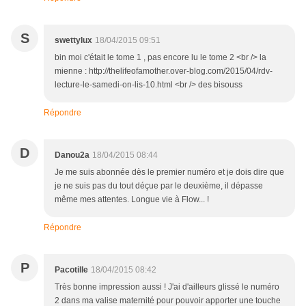
S
swettylux
18/04/2015 09:51
bin moi c'était le tome 1 , pas encore lu le tome 2 <br /> la
mienne : http://thelifeofamother.over-blog.com/2015/04/rdv-
lecture-le-samedi-on-lis-10.html <br /> des bisouss
Répondre
D
Danou2a
18/04/2015 08:44
Je me suis abonnée dès le premier numéro et je dois dire que
je ne suis pas du tout déçue par le deuxième, il dépasse
même mes attentes. Longue vie à Flow... !
Répondre
P
Pacotille
18/04/2015 08:42
Très bonne impression aussi ! J'ai d'ailleurs glissé le numéro
2 dans ma valise maternité pour pouvoir apporter une touche