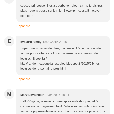
coucou princesse ! il est superbe ton blog , sa me ferais tres
plaisir que tu passe sur le mien ! www.princessalltime.over-
blog.com
Répondre
E
eva and family
18/04/2015 21:15
Super que tu parles de Flow, moi aussi !!! j'ai eu le coup de
foudre pour cette revue ! Bref, j'alterne divers niveaux de
lecture... Bises<br />
http://randonnezvousdansceblog.blogspot.fr/2015/04/mes-
lectures-de-la-semaine-pour.html
Répondre
M
Mary Leviandier
18/04/2015 18:24
Hello Virginie, je reviens d'une après midi shopping et j'ai
craqué sur ce magazine Flow! J'adore son esprit!<br /> Cette
semaine je présente un livre sur Londres (encore je sais...), je