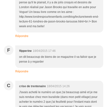
pense qu'il te plairait, il y a de jolis croquis et dessins de
London réalisé par Jason Brooks qui travaille en autre pour
Vogue! Un beau livre comme on les aime :
http://www.londrespourlesenfants.com/blog/lecture/week-end-
lecture-61-londres-de-jason-brooks-larousse.html<br /> Bon
week end ma belle!
Répondre
F
flipperine
18/04/2015 17:46
on dit beaucoup de biens de ce magazine il va falloir que je
pense à y regarder
Répondre
C
crise de trentenaire
18/04/2015 14:26
J'avais acheté le numéro un que j'ai beaucoup aimé et je me
suis rendue chez mon buraliste (dans mon petit village) pour
acheter le numéro 2 que j'ai feuilleté pour l'instant mais dont
je vais me délecter pendant les vacances ! Je vais aussi