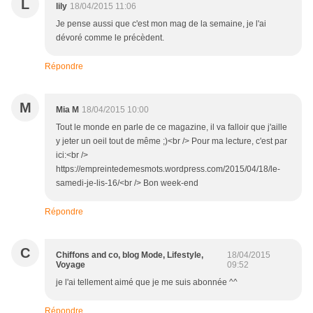
L
lily
18/04/2015 11:06
Je pense aussi que c'est mon mag de la semaine, je l'ai
dévoré comme le précèdent.
Répondre
M
Mia M
18/04/2015 10:00
Tout le monde en parle de ce magazine, il va falloir que j'aille
y jeter un oeil tout de même ;)<br /> Pour ma lecture, c'est par
ici:<br />
https://empreintedemesmots.wordpress.com/2015/04/18/le-
samedi-je-lis-16/<br /> Bon week-end
Répondre
C
Chiffons and co, blog Mode, Lifestyle,
18/04/2015
Voyage
09:52
je l'ai tellement aimé que je me suis abonnée ^^
Répondre