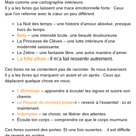
Mais comme une cartographie intérieure :
Il y a les livres qui laissent une trace émotionnelle forte : Ceux
que l’on referme avec le cœur un peu différent.
La Nuit des temps
– une histoire d’amour absolue, presque
hors du temps.
Betty
– une intensité brute, une beauté douloureuse.
La Princesse de Clèves
– une lutte intérieure d’une
modernité saisissante.
Le Zèbre
– une fantaisie libre, une autre manière d’aimer.
La folle allure
- Il m’a fait ressentir autrement.
Ces livres ne se contentent pas de raconter. Ils nous traversent.
Il y a les livres qui marquent un avant et un après : Ceux qui
déplacent quelque chose en nous.
L'Alchimiste
– apprendre à écouter les signes et suivre son
chemin.
Le Pouvoir du moment présen
t
– revenir à l’essentiel : ici et
maintenant.
Indomptée
– se choisir, se libérer des attentes.
Écoute ton corps
– comprendre ce que le corps murmure.
Ces livres ouvrent des portes. Et une fois ouvertes… il est difficile
de revenir en arrière.