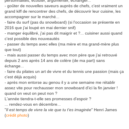
personnalités, écouter, argumenter, échanger...
- goûter de nouvelles saveurs auprès de chefs, c'est vraiment un
grand kiff de rencontrer des chefs, de découvrir leur cuisine, les
accompagner sur le marché...
- faire du surf (pas du snowboard) (si l'occasion se présente en
2016 que j'ai loupé en mai dernier snif)
- manger équilibré, j'ai pas dit maigrir et ?... cuisiner aussi quand
c'est possible des nouveautés
- passer du temps avec elles (ma mère et ma grand-mère plus
que tout)
- mais aussi passer du temps avec mon père que j'ai retrouvé
depuis 2 ans après 14 ans de colère (de ma part) sans
échange...
- faire du pilates un art de vivre et du tennis une passion (mais ça
c'est déjà acquis)
- après mon entorse au genou il y a une semaine me rétablir
assez vite pour rechausser mon snowboard d'ici la fin janvier !
quand on veut on peut non ?
L'année tiendra-t-elle ses promesses d'espoir ?
... rendez-vous en décembre...
"
Il est temps de vivre la vie que tu t'es imaginée
" Henri James
(
crédit photo
)