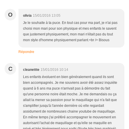
O
olivia
15/01/2016 13:05
Je le souhaite à ta puce. En tout cas pour ma part, je n'ai pas
choisi mon mari pour son physique et mes enfants le savent
que justement physiquement, mon mari n'était pas du tout
mon style d'homme physiquement parlant.<br /> Bisous
Répondre
C
cleanettte
15/01/2016 10:14
Les enfants évoluent en bien généralement quand ils sont
bien accompagnés. Je me souviens avoir été assez inquiète
quand à 6 ans ma puce n'arrivait pas à démordre du fait
qu'une personne noire était moche. Je me demandais ou ça
allait la mener sa passion pour le maquillage qui n'a fait que
s'amplifier jusqu'à l'année dernière où elle regardait
assidument de nombreuses chaine youtube de maquillage.
En même temps j'ai préféré accompagner le mouvement en
autorisant l'achat de maquillage et qu'elle se maquille en
privé et très légèrement pour sortir (Nude très bien maitrisé).