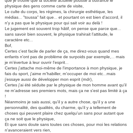
que je trouve que la société actuelle pousse à outrance le
physique des gens comme carte de visite,
Le culte du corps, les régimes, la chirurgie esthétique, les
médias... "toussa" fait que... et pourtant on est bien d'accord, il
n'y a pas que le physique pour qui sait voir au delà !
Le jugement est souvent trop hâtif, on pense que parce que...
sans savoir bien souvent, le physique trahirait l'attitude, le
caractère etc...
Bof,
Certes c'est facile de parler de ça, me direz-vous quand mes
enfants n'ont pas de problème de surpoids par exemple,... mais
je m'évertue à leur ouvrir l'esprit...
Certes j'attache moi-même de l'importance à mon physique, je
fais du sport, j'aime m'habiller, m'occuper de moi etc...mais
j'essaye aussi de développer mon esprit (mdr),
Certes j'ai été séduite par le physique de mon homme avant qu'il
ne m'adresse ses premiers mots, mais ça ne s'est pas limité à ça
!
Néanmoins je sais aussi, qu'il y a autre chose, qu'il y a une
personnalité, des qualités, du charme, qu'il y a tellement de
choses qui peuvent plaire chez quelqu'un sans pour autant que
ça ne soit que le physique,
Et que sans doute sans toutes ces choses, pour moi les relations
n'avanceraient vers rien,