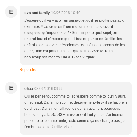
E
eva and family
10/06/2016 10:49
J'espère qu'il va y avoir un sursaut et qu'il ne profite pas aux
extrêmes !!! Je crois en l'homme, on me traite souvent
d'utopiste, qu'importe. <br /> Sur n'importe quel sujet, on
entend tout et n'importe quoi. Il faut en parler en famille, les
enfants sont souvent désorientés, c'est à nous parents de les
aider, l'info est partout mais... quelle info ?<br /> J'aime
beaucoup ton mantra !<br /> Bises Virginie
Répondre
E
ehaa
08/06/2016 09:55
Oui je pense tout comme toi et j'espère comme toi qu'il y aura
un sursaut. Dans mon coin et departement<br /> il se fait plein
de chose. Dans mon village les gens travaillent beaucoup,
bien sur il y a la SUISSE mais<br /> il faut y aller. J'ai bientot
plus que toi comme amie, reste comme ça ne change pas, je
t'embrasse et ta famille, ehaa.