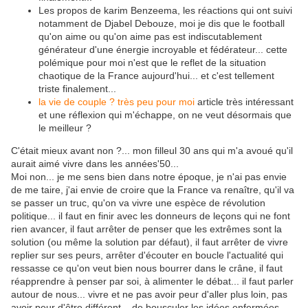
Les propos de karim Benzeema, les réactions qui ont suivi
notamment de Djabel Debouze, moi je dis que le football
qu'on aime ou qu'on aime pas est indiscutablement
générateur d'une énergie incroyable et fédérateur... cette
polémique pour moi n'est que le reflet de la situation
chaotique de la France aujourd'hui... et c'est tellement
triste finalement...
la vie de couple ? très peu pour moi
article très intéressant
et une réflexion qui m'échappe, on ne veut désormais que
le meilleur ?
C'était mieux avant non ?... mon filleul 30 ans qui m'a avoué qu'il
aurait aimé vivre dans les années'50...
Moi non... je me sens bien dans notre époque, je n'ai pas envie
de me taire, j'ai envie de croire que la France va renaître, qu'il va
se passer un truc, qu'on va vivre une espèce de révolution
politique... il faut en finir avec les donneurs de leçons qui ne font
rien avancer, il faut arrêter de penser que les extrêmes sont la
solution (ou même la solution par défaut), il faut arrêter de vivre
replier sur ses peurs, arrêter d'écouter en boucle l'actualité qui
ressasse ce qu'on veut bien nous bourrer dans le crâne, il faut
réapprendre à penser par soi, à alimenter le débat... il faut parler
autour de nous... vivre et ne pas avoir peur d'aller plus loin, pas
avoir peur d'être différent... de bousculer les idées enfermées