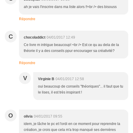
ah je vais l'inscrire dans ma liste alors !!<br /> des bisouss
Répondre
C
chocoladdict
04/01/2017 12:49
Ce livre m intrigue beaucoup! <br /> Est ce qu au dela de la
théorie il y a des conseils ppur encourager sa créativité?
Répondre
V
Virginie B
04/01/2017 12:58
oui beaucoup de conseils "théoriques"... il faut que tu
le lises, il est très inspirant !
O
olivia
04/01/2017 09:55
idem, je lâche le pc et l'ordi en ce moment pour reprendre la
création, je crois que cela m'a trop manqué ses dernières