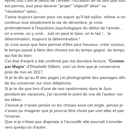
Après tout c'est le début de l'année, l'occasion de se dire que tout
est permis, tout peut devenir "projet" "objectif" désir" ou
"résolution" selon...
J'aime toujours janvier pour cet espoir qu'il fait naître, même si on
continue tout simplement la vie de décembre, je crois
profondément à l'impulsion psychologique du début de l'année...
on a envie, on y croit... soit on peut le faire, on le fait !... la
détermination, toujours la détermination !
Je crois aussi que faire permet d'être plus heureux, créer surtout,
le temps passé à faire des choses est du temps gagné, du temps
qui fait du bien.
Cet état d'esprit a été confirmé par ma dernière lecture, "
Comme
par Magie
" d'Elisabeth Gilbert, voici un livre que je conserverai
prés de moi en 2017.
Si je te dis qu'au fil des pages j'ai photographié des passages afin
de les conserver sur mon téléphone,
Si je te dis que lors d'une de nos randonnées dans le Jura
pendant les vacances, j'ai raconté le point de vue de l'auteur sur
les idées,
J'avoue je n'avais jamais vu les choses sous cet angle, jamais je
n'avais pu imaginer que je pourrai être choisi par une idée et pas
l'inverse,
Que si je n'étais pas disposée à l'accueillir elle pourrait s'envoler
vers quelqu'un d'autre,