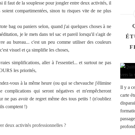
 il faut de la souplesse pour jongler entre deux activités, il
soient compartimentées, sinon tu risques vite de ne plus
tote bag ou paniers selon, quand j'ai quelques choses à ne
itation, je le mets dans tel sac et pareil lorsqu'il s'agit de
ÉT
re au bureau... c'est un peu comme utiliser des couleurs
F
c'est visuel et ça simplifie les choses,
aies simplifications, aller à l'essentiel... et surtout ne pas
OURS les priorités,
ndez-vous à la même heure (ou qui se chevauche j'élimine
Il y a 
e complications qui seront négatives et m'empêcheront
carte ét
ur ne pas avoir de regret même des tous petits ! (n'oubliez
disparai
ils comptent !)
formati
passage
profondé