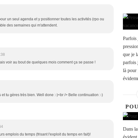
our un seul agenda et y positionner toutes les activités (rpo ou
ble des semaines qui m'attendent.
Parfois 
pression
que je 
:38
parfois
e vais voir au bout de quelques mois comment ça se passe !
là pour 
évidemm
s et tu gères très bien. Well done :-)<br /> Belle continuation :-)
POU
44
Dans la 
urs emplois du temps (frisant l'exploit du temps en fait)!
évident 