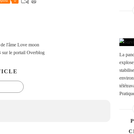
post
0
 de l'âme Love moon
B
sur le portail Overblog
La pand
exploser
stabilis
ICLE
environ
télétrav
Pratiqu
P
C