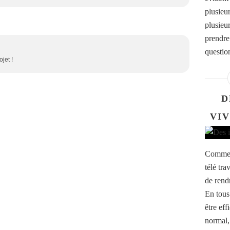
plusieur
plusieu
prendre
question
jet !
D
VIV
Comme d
télé tra
de rendr
En tous 
être ef
normal,