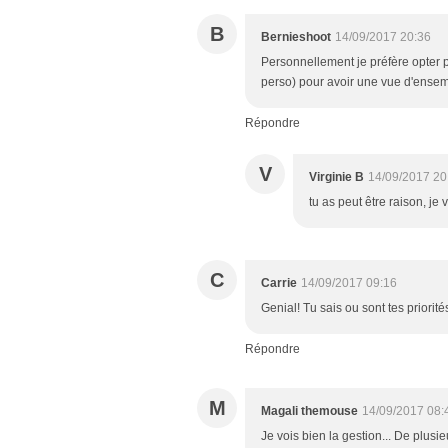
B
Bernieshoot
14/09/2017 20:36
Personnellement je préfère opter p
perso) pour avoir une vue d'ensem
Répondre
V
Virginie B
14/09/2017 20
tu as peut être raison, j
C
Carrie
14/09/2017 09:16
Genial! Tu sais ou sont tes priorité
Répondre
M
Magali themouse
14/09/2017 08:
Je vois bien la gestion... De plusie