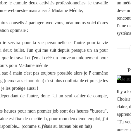
mbre je cumule deux activités professionnelles, je travaille
un méti
omme webmestre mais aussi à Madame Médite,
devenir
rencont
utres conseils à partager avec vous, néanmoins voici d'ores
l’une d
ation optimale :
systéma
 te servira pour ta vie personnelle et l'autre pour ta vie
ai deux bullet
, l'un qui me suit depuis presque un an pour
 que le travail et j'en ai créé un nouveau uniquement pour
 cours pour Madame médite
ac à main c'est pas toujours possible alors je l' emmène
 (deux sacs sinon rien) c'est plus confortable et puis je les
 je les protège aussi !
Il y a l
ndépendant de l'autre, donc j'ai un seul cahier de compte,
Choisir
claire, 
es heures pour mon premier job sont des heures "bureau",
apprend 
ine est fixe de ce côté là, pour mon deuxième emploi, j'ai
“Tu veu
isponible... (comme si j'étais au bureau bis en fait)
une seul