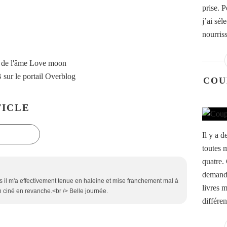
prise. 
j’ai sél
nourris
 de l'âme Love moon
B
sur le portail Overblog
COU
ICLE
Il y a 
toutes m
quatre. 
demande
is il m'a effectivement tenue en haleine et mise franchement mal à
livres 
ion ciné en revanche.<br /> Belle journée.
différen