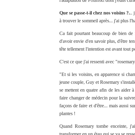
l'adaptation de
Polanski
dont j'étais curi
Que se passe-t-il chez nos voisins ?.
..
à trouver le sommeil après... j'ai plus l'
Ca fait pourtant beaucoup de bien de n
d'avoir envie d'en savoir plus, d'être te
tête tellement l'intention est avant tout p
C'est ce que j'ai ressenti avec "rosemary
"Et si les voisins, en apparence si ch
jeune couple, Guy et Rosemary s'instal
se mettent en quatre afin de les aider à
faire changer de médecin pour la suivre
façons de faire et d'être... mais aussi 
plantes !
Quand Rosemary tombe enceinte, j'ai 
transformer en un étau qui se va se ress