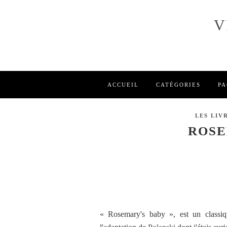
V
ACCUEIL
CATÉGORIES
PA
LES LIVR
ROSE
« Rosemary's baby », est un classiqu