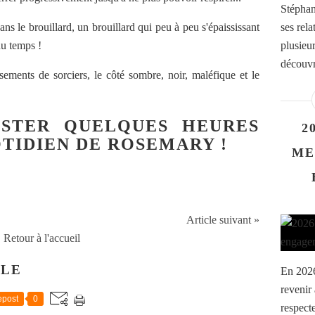
Stéphan
ans le brouillard, un brouillard qui peu à peu s'épaississant
ses rel
du temps !
plusieur
découvr
ements de sorciers, le côté sombre, noir, maléfique et le
ESTER QUELQUES HEURES
2
TIDIEN DE ROSEMARY !
ME
Article suivant »
Retour à l'accueil
CLE
En 2026
revenir
post
0
respect