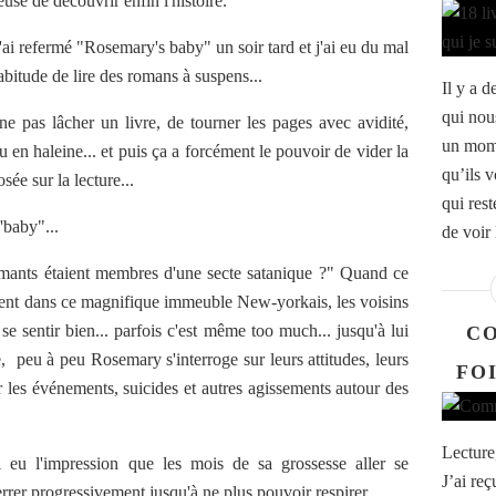
euse de découvrir enfin l'histoire.
 j'ai refermé "Rosemary's baby" un soir tard et j'ai eu du mal
habitude de lire des romans à suspens...
Il y a d
qui nou
e pas lâcher un livre, de tourner les pages avec avidité,
un mome
nu en haleine... et puis ça a forcément le pouvoir de vider la
qu’ils 
osée sur la lecture...
qui res
'baby"...
de voir 
armants étaient membres d'une secte satanique ?" Quand ce
lent dans ce magnifique immeuble New-yorkais, les voisins
 se sentir bien... parfois c'est même too much... jusqu'à lui
C
, peu à peu Rosemary s'interroge sur leurs attitudes, leurs
FO
sur les événements, suicides et autres agissements autour des
Lecture,
eu l'impression que les mois de sa grossesse aller se
J’ai reç
errer progressivement jusqu'à ne plus pouvoir respirer...