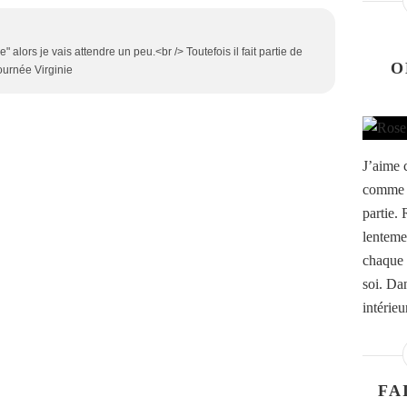
" alors je vais attendre un peu.<br /> Toutefois il fait partie de
O
journée Virginie
J’aime 
comme u
partie. 
lenteme
chaque 
soi. Da
intérieur
FA