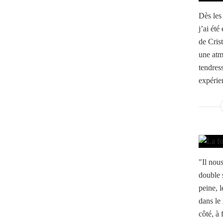
Dès les
j’ai été
de Cris
une atm
tendress
expérien
"Il nou
double 
peine, 
dans le
côté, à 