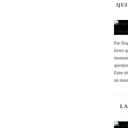
QUI
Par Hug
livres 
moment,
questio
Faire t
un mond
LA