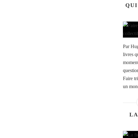
QUI
Par Hug
livres 
moment,
questio
Faire t
un mond
LA