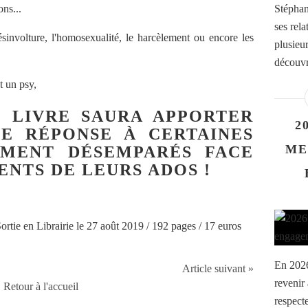
ns...
Stéphan
ses rel
involture, l'homosexualité, le harcèlement ou encore les
plusieur
découvr
t un psy,
E LIVRE SAURA APPORTER
2
E RÉPONSE À CERTAINES
ME
EMENT DÉSEMPARÉS FACE
NTS DE LEURS ADOS !
ortie en Librairie le 27 août 2019 / 192 pages / 17 euros
En 2026
Article suivant »
revenir
Retour à l'accueil
respect