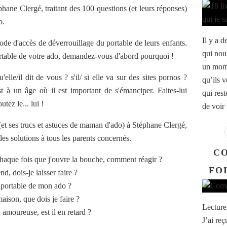
éphane Clergé, traitant des 100 questions (et leurs réponses)
o.
Il y a d
ode d'accès de déverrouillage du portable de leurs enfants.
qui nou
ortable de votre ado, demandez-vous d'abord pourquoi !
un mome
le/il dit de vous ? s'il/ si elle va sur des sites pornos ?
qu’ils 
est à un âge où il est important de s'émanciper. Faites-lui
qui res
tez le... lui !
de voir 
(et ses trucs et astuces de maman d'ado) à Stéphane Clergé,
es solutions à tous les parents concernés.
C
chaque fois que j'ouvre la bouche, comment réagir ?
FO
, dois-je laisser faire ?
e portable de mon ado ?
aison, que dois je faire ?
Lecture,
 amoureuse, est il en retard ?
J’ai reç