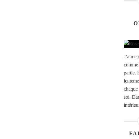
O
J’aime 
comme u
partie. 
lenteme
chaque 
soi. Da
intérieur
FA