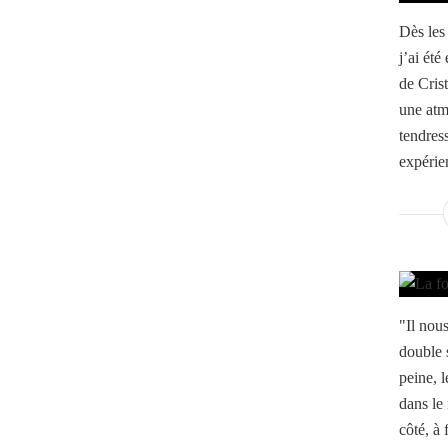
Dès les
j’ai été
de Cris
une atm
tendress
expérien
"Il nou
double 
peine, 
dans le
côté, à 