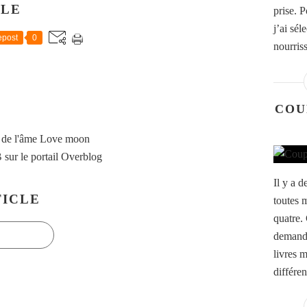
CLE
prise. 
j’ai sél
post
0
nourris
COU
 de l'âme Love moon
B
sur le portail Overblog
Il y a 
ICLE
toutes m
quatre. 
demande
livres 
différen