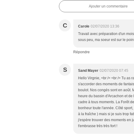
Ajouter un commentaire
C
Carole
02/07/2020 13:36
Travail avec préparation d'un mois
sous peu, ma soeur est sur le point
Répondre
S
Sand Mayer
02/07/2020 07:45
Hello Virgnie, <br /> <br /> Tu as 
s'accorder des moments de fantaisie
boulot. Nos congés sont en août.
heure du bassin d'Arcachon et de 
cadre à tous moments. La Forêt de
bonheur toute l'année. Côté sport, j'
à la fraîche ) mais si je suis trop f
j'espère trouver des moments en ju
t'embrasse très très fort !