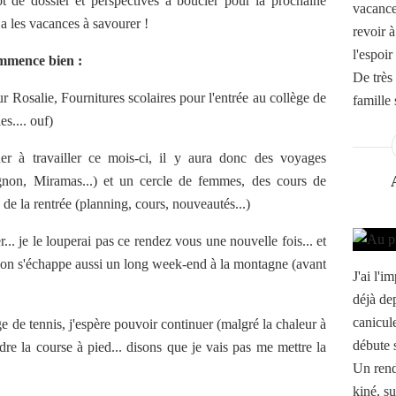
ot de dossier et perspectives à boucler pour la prochaine
vacances
n a les vacances à savourer !
revoir 
l'espoir
commence bien :
De très
ur Rosalie, Fournitures scolaires pour l'entrée au collège de
famille s
es.... ouf)
er à travailler ce mois-ci, il y aura donc des voyages
non, Miramas...) et un cercle de femmes, des cours de
 de la rentrée (planning, cours, nouveautés...)
... je le louperai pas ce rendez vous une nouvelle fois... et
 qu'on s'échappe aussi un long week-end à la montagne (avant
J'ai l'
déjà dep
canicule
ge de tennis, j'espère pouvoir continuer (malgré la chaleur à
débute 
ndre la course à pied... disons que je vais pas me mettre la
Un rend
kiné, su