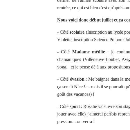
dernier de l'année scolaire avec son l
rentrée, ce qui est bien c'est qu'après o
Nous voici donc début juillet et ça 
- Côté
scolaire
(Inscription au lycée po
Violette, inscription Science Po pour Jul
- Côté
Madame médite
: je continu
chamaniques (Villeneuve-Loubet, Avig
yoga... et je pense déjà aux propositions
- Côté
évasion
: Me baigner dans la mer
ça sera à Nice ! ... mais il se pourrait
goût des vacances) !
- Côté
sport
: Rosalie va suivre son sta
jouer avec elle) j'aimerai parfois repre
pression... on verra !