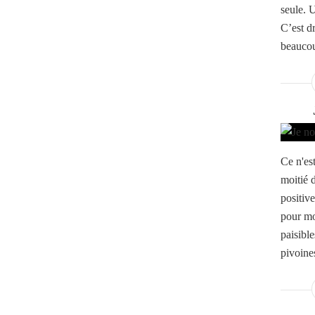
seule. 
C’est d
beaucou
Ce n'est
moitié 
positive
pour moi
paisibl
pivoine