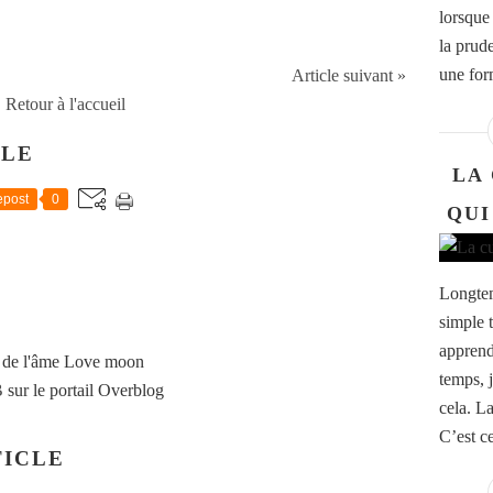
lorsque
la prud
une for
Article suivant »
Retour à l'accueil
CLE
LA
post
0
QUI
Longtemp
simple 
apprend
 de l'âme Love moon
temps, 
B
sur le portail Overblog
cela. La
C’est c
ICLE