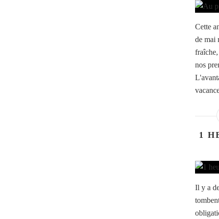
Cette a
de mai 
fraîche
nos prem
L'avant
vacance
1 H
Il y a d
tombent
obligat