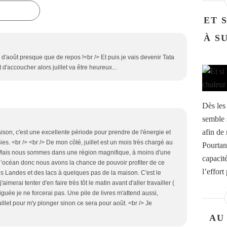
ET 
À S
 d'août presque que de repos !<br /> Et puis je vais devenir Tata
 d'accoucher alors juillet va être heureux...
Dès les
semble s
afin de 
raison, c'est une excellente période pour prendre de l'énergie et
s. <br /> <br /> De mon côté, juillet est un mois très chargé au
Pourtan
 Mais nous sommes dans une région magnifique, à moins d'une
capacit
l’océan donc nous avons la chance de pouvoir profiter de ce
l’effort
s Landes et des lacs à quelques pas de la maison. C'est le
aimerai tenter d'en faire très tôt le matin avant d'aller travailler (
atiguée je ne forcerai pas. Une pile de livres m'attend aussi,
illet pour m'y plonger sinon ce sera pour août. <br /> Je
AU