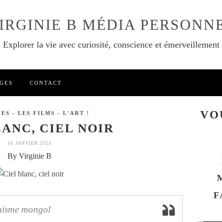
IRGINIE B MÉDIA PERSONN
Explorer la vie avec curiosité, conscience et émerveillement
GES
CONTACT
VO
ES - LES FILMS - L'ART !
LANC, CIEL NOIR
16 JANVIER 2023
By Virginie B
F
anisme mongol