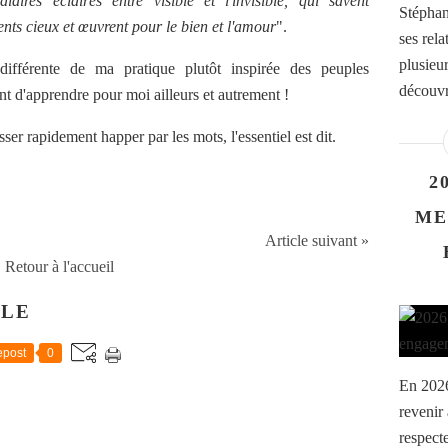
aires éclairés entre visible et l'invisible, qui savent
Stéphan
nts cieux et œuvrent pour le bien et l'amour
".
ses rel
plusieur
ifférente de ma pratique plutôt inspirée des peuples
découvr
ant d'apprendre pour moi ailleurs et autrement !
sser rapidement happer par les mots, l'essentiel est dit.
2
ME
Article suivant »
Retour à l'accueil
CLE
post
0
En 2026
revenir
respect