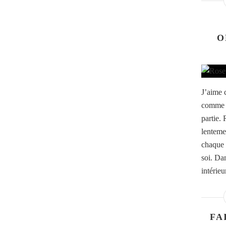
O
J’aime 
comme u
partie. 
lenteme
chaque 
soi. Da
intérieur
FA