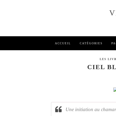
V
ACCUEIL
CATÉGORIES
PA
LES LIVR
CIEL B
Une initiation au cham