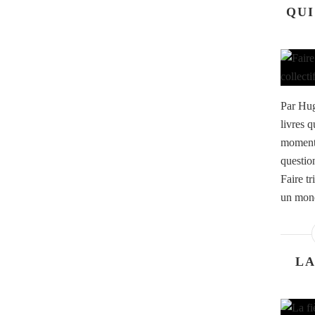
QUI
Par Hug
livres 
moment,
questio
Faire t
un mond
LA