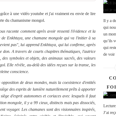
k grâce à une vidéo youtube et j'ai vraiment eu envie de lire
verte du chamanisme mongol.
Il y a d
qui nou
ous raconte comment après avoir ressenti l'évidence et la
un mome
tre de Enkhtuya, une chamane mongole qui va l'initier à sa
qu’ils 
evient pas", lui apprend Enkhtuya, qui lui confirme, après
qui res
ce don. A travers de courts chapitres thématiques, l'autrice
de voir 
 des symboles et objets, des animaux sacrés, des valeurs
. Elle révèle, au-delà des idées reçues sur la transe, les
leine conscience.
C
e opposition de deux mondes, mais la coexistence d'entités
FO
e siège des esprits de lumière naturellement prêts à apporter
e siège d'esprit autonomes et coriaces avec lesquels il faut
ion mongole, il y a 99 cieux, distincts mais pas dissociés,
Lecture,
ment voyager. Les chamanes sont des visionnaires inspirés,
J’ai reç