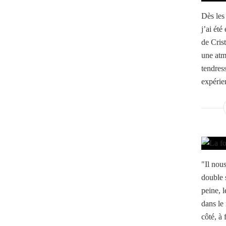
Dès les
j’ai été
de Cris
une atm
tendress
expérien
"Il nou
double 
peine, 
dans le
côté, à 