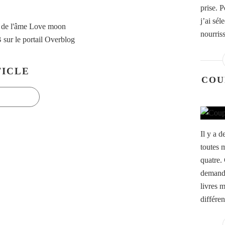
prise. 
j’ai sél
 de l'âme Love moon
nourris
B
sur le portail Overblog
ICLE
COU
Il y a 
toutes m
quatre. 
demande
livres 
différen