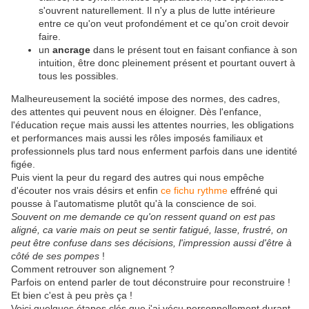
s'ouvrent naturellement. Il n'y a plus de lutte intérieure
entre ce qu'on veut profondément et ce qu'on croit devoir
faire.
un
ancrage
dans le présent tout en faisant confiance à son
intuition, être donc pleinement présent et pourtant ouvert à
tous les possibles.
Malheureusement la société impose des normes, des cadres,
des attentes qui peuvent nous en éloigner. Dès l'enfance,
l'éducation reçue mais aussi les attentes nourries, les obligations
et performances mais aussi les rôles imposés familiaux et
professionnels plus tard nous enferment parfois dans une identité
figée.
Puis vient la peur du regard des autres qui nous empêche
d'écouter nos vrais désirs et enfin
ce fichu rythme
effréné qui
pousse à l'automatisme plutôt qu'à la conscience de soi.
Souvent on me demande ce qu'on ressent quand on est pas
aligné, ca varie mais on peut se sentir fatigué, lasse, frustré, on
peut être confuse dans ses décisions, l'impression aussi d'être à
côté de ses pompes
!
Comment retrouver son alignement ?
Parfois on entend parler de tout déconstruire pour reconstruire !
Et bien c'est à peu près ça !
Voici quelques étapes clés que j'ai vécu personnellement durant