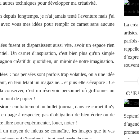
ou autres techniques pour développer ma créativité,
on depuis longtemps, je n'ai jamais tenté l'aventure mais j'ai
r avec vous mes idées pour remplir ce carnet sans aucune
La créa
artistes
parfois 
es fusent et disparaissent aussi vite, avoir un espace rien
rappell
tiel. Un carnet d'inspiration, c'est bien plus qu'un simple
d’expre
pagnon créatif du quotidien, un miroir de notre imagination.
souvent,
dées
: nos pensées sont parfois trop volatiles, on a une idée
t, en feuilletant un magazine... et puis elle s'évapore ! Ce
 la conserver, c'est un réservoir personnel où griffonner un
C’E
un bout de papier !
ssion
: contrairement au bullet journal, dans ce carnet il n'y
en page à respecter, pas d'obligation de bien écrire ou de
Septemb
e libre pour expérimenter, jouer, noter !
d’agend
si un moyen de mieux se connaître, les images que tu vas
promesse
couleurs qui t’inspirent... tout ceci parle de nous.