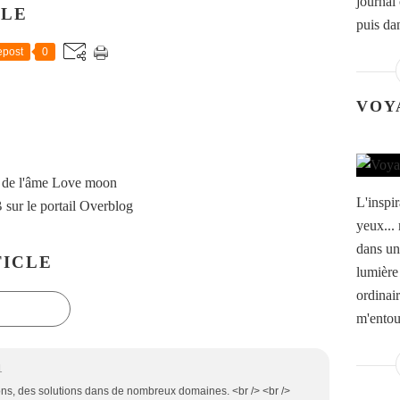
journal
CLE
puis da
post
0
VOY
 de l'âme Love moon
L'inspir
B
sur le portail Overblog
yeux... 
dans un
ICLE
lumière
ordinai
m'entour
1
ions, des solutions dans de nombreux domaines. <br /> <br />