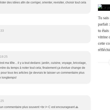
ister des idées afin de corriger, orienter, revisiter, choisir tout cela
Tu sais 
parfait 
tu étais
:33
vitrine 
cette co
réfléchir
 19:25
est ma tête... il y a tout dedans: jardin, cuisine, voyage, bricolage,
à perdre du temps à noter tout cela; finalement ça évolue change de
, pour tous tes articles (je devrais te laisser un commentaire plus
re longtemps!
:25
n un commentaire plus souvent <br /> C est encourageant 🙏