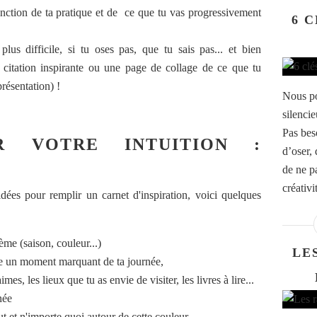
 fonction de ta pratique et de ce que tu vas progressivement
6 
plus difficile, si tu oses pas, que tu sais pas... et bien
itation inspirante ou une page de collage de ce que tu
résentation) !
Nous po
silenci
Pas beso
ER VOTRE INTUITION :
d’oser,
de ne pa
créativi
ées pour remplir un carnet d'inspiration, voici quelques
hème (saison, couleur...)
LE
stre un moment marquant de ta journée,
imes, les lieux que tu as envie de visiter, les livres à lire...
née
out et n'importe quoi autour de cette couleur