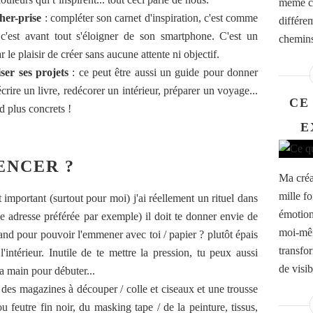
même co
her-prise
: compléter son carnet d'inspiration, c'est comme
différem
c'est avant tout s'éloigner de son smartphone. C'est un
chemins 
 le plaisir de créer sans aucune attente ni objectif.
iser ses projets
: ce peut être aussi un guide pour donner
écrire un livre, redécorer un intérieur, préparer un voyage...
CE
d plus concrets !
E
NCER ?
Ma créat
mille fo
t important (surtout pour moi) j'ai réellement un rituel dans
émotion
e adresse préférée par exemple) il doit te donner envie de
moi-mêm
grand pour pouvoir l'emmener avec toi / papier ? plutôt épais
transfo
'intérieur. Inutile de te mettre la pression, tu peux aussi
de visib
a main pour débuter...
des magazines à découper / colle et ciseaux et une trousse
u feutre fin noir, du masking tape / de la peinture, tissus,