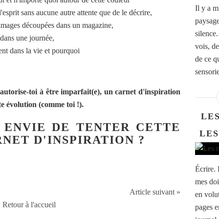
Il y a m
'esprit sans aucune autre attente que de le décrire,
paysage
d'images découpées dans un magazine,
silence.
s dans une journée,
vois, de
rent dans la vie et pourquoi
de ce qu
sensoriel
utorise-toi à être imparfait(e), un carnet d'inspiration
e évolution (comme toi !).
LE
S ENVIE DE TENTER CETTE
LES
NET D'INSPIRATION ?
Écrire.
mes doig
Article suivant »
en volut
Retour à l'accueil
pages en