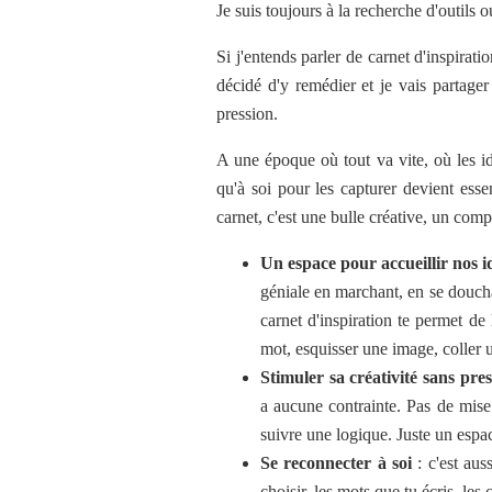
Je suis toujours à la recherche d'outils 
Si j'entends parler de carnet d'inspirati
décidé d'y remédier et je vais partage
pression.
A une époque où tout va vite, où les idé
qu'à soi pour les capturer devient essen
carnet, c'est une bulle créative, un com
Un espace pour accueillir nos i
géniale en marchant, en se douchan
carnet d'inspiration te permet de
mot, esquisser une image, coller 
Stimuler sa créativité sans pre
a aucune contrainte. Pas de mise 
suivre une logique. Juste un espac
Se reconnecter à soi
: c'est aus
choisir, les mots que tu écris, les 