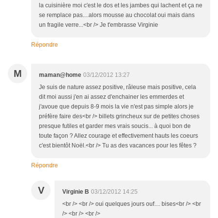
la cuisinière moi c'est le dos et les jambes qui lachent et ça ne
se remplace pas....alors mousse au chocolat oui mais dans
un fragile verre...<br /> Je t'embrasse Virginie
Répondre
M
maman@home
03/12/2012 13:27
Je suis de nature assez positive, râleuse mais positive, cela
dit moi aussi j'en ai assez d'enchainer les emmerdes et
j'avoue que depuis 8-9 mois la vie n'est pas simple alors je
préfère faire des<br /> billets grincheux sur de petites choses
presque futiles et garder mes vrais soucis... à quoi bon de
toute façon ? Allez courage et effectivement hauts les coeurs
c'est bientôt Noël.<br /> Tu as des vacances pour les fêtes ?
Répondre
V
Virginie B
03/12/2012 14:25
<br /> <br /> oui quelques jours ouf.... bises<br /> <br
/> <br /> <br />