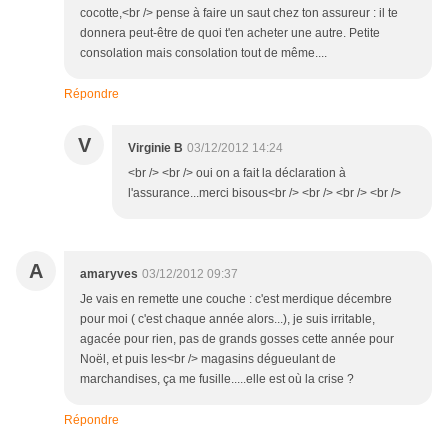
cocotte,<br /> pense à faire un saut chez ton assureur : il te
donnera peut-être de quoi t'en acheter une autre. Petite
consolation mais consolation tout de même....
Répondre
V
Virginie B
03/12/2012 14:24
<br /> <br /> oui on a fait la déclaration à
l'assurance...merci bisous<br /> <br /> <br /> <br />
A
amaryves
03/12/2012 09:37
Je vais en remette une couche : c'est merdique décembre
pour moi ( c'est chaque année alors...), je suis irritable,
agacée pour rien, pas de grands gosses cette année pour
Noël, et puis les<br /> magasins dégueulant de
marchandises, ça me fusille.....elle est où la crise ?
Répondre