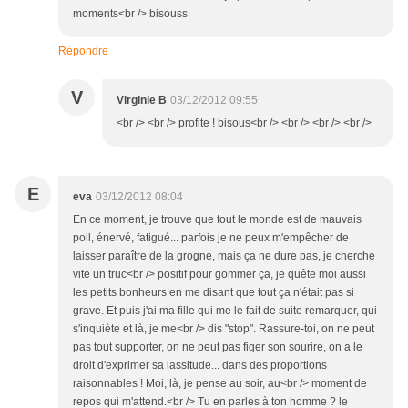
moments<br /> bisouss
Répondre
V
Virginie B
03/12/2012 09:55
<br /> <br /> profite ! bisous<br /> <br /> <br /> <br />
E
eva
03/12/2012 08:04
En ce moment, je trouve que tout le monde est de mauvais
poil, énervé, fatigué... parfois je ne peux m'empêcher de
laisser paraître de la grogne, mais ça ne dure pas, je cherche
vite un truc<br /> positif pour gommer ça, je quête moi aussi
les petits bonheurs en me disant que tout ça n'était pas si
grave. Et puis j'ai ma fille qui me le fait de suite remarquer, qui
s'inquiète et là, je me<br /> dis "stop". Rassure-toi, on ne peut
pas tout supporter, on ne peut pas figer son sourire, on a le
droit d'exprimer sa lassitude... dans des proportions
raisonnables ! Moi, là, je pense au soir, au<br /> moment de
repos qui m'attend.<br /> Tu en parles à ton homme ? le