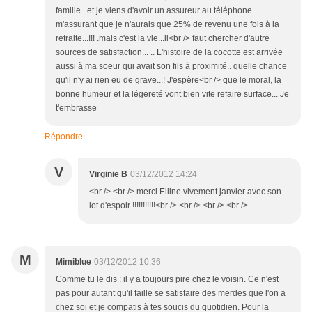
famille.. et je viens d'avoir un assureur au téléphone
m'assurant que je n'aurais que 25% de revenu une fois à la
retraite...!!! .mais c'est la vie...il<br /> faut chercher d'autre
sources de satisfaction... .. L'histoire de la cocotte est arrivée
aussi à ma soeur qui avait son fils à proximité.. quelle chance
qu'il n'y ai rien eu de grave...! J'espère<br /> que le moral, la
bonne humeur et la légereté vont bien vite refaire surface... Je
t'embrasse
Répondre
V
Virginie B
03/12/2012 14:24
<br /> <br /> merci Eiline vivement janvier avec son
lot d'espoir !!!!!!!!!!!<br /> <br /> <br /> <br />
M
Mimiblue
03/12/2012 10:36
Comme tu le dis : il y a toujours pire chez le voisin. Ce n'est
pas pour autant qu'il faille se satisfaire des merdes que l'on a
chez soi et je compatis à tes soucis du quotidien. Pour la