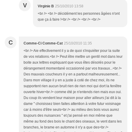
V
Virginie B
25/10/2010 13:58
<br /> <br /> décidément les personnes âgées n'ont
que ça à faire !<br /> <br /> <br /> <br />
C
Comme-Ci Comme-Cat
25/10/2010 11:35
<br /> Aie effectivement il y a de quoi s'inquiéter pour la suite
de vos relations.<br /> Peut être mettre un gentil mot dans leur
boite aux lettres expliquant que vous êtes désolés pour le
dérangement momentané occasionné par vos travaux...<br />
Des mauvais coucheurs il y en a partout malheureusement...
Dans mon village il y en a juste à coté de chez moi, ils ne
supportent rien aucun bruit rien de rien moi qui dort la fenêtre
ouverte hiver<br /> comme été je n'entends rien mais eux oui.
Du coup ils vendent leur maison pour aller ailleurs j'ai dit à la
dame " choisissez bien faites attention à votre futur voisinage
car à moins d'être seuls<br /> au milieu des bois vous aurez
toujours des nuisances " et j'ai pensé en moi même que
même au fond des bois le chant des oiseaux, le vent dans les
branches, le brame en automne il n'y a que des<br />