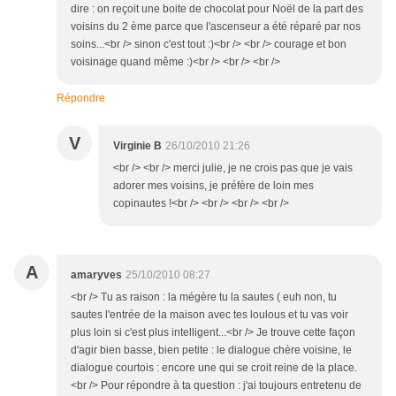
dire : on reçoit une boite de chocolat pour Noël de la part des
voisins du 2 ème parce que l'ascenseur a été réparé par nos
soins...<br /> sinon c'est tout :)<br /> <br /> courage et bon
voisinage quand même :)<br /> <br /> <br />
Répondre
V
Virginie B
26/10/2010 21:26
<br /> <br /> merci julie, je ne crois pas que je vais
adorer mes voisins, je préfère de loin mes
copinautes !<br /> <br /> <br /> <br />
A
amaryves
25/10/2010 08:27
<br /> Tu as raison : la mégère tu la sautes ( euh non, tu
sautes l'entrée de la maison avec tes loulous et tu vas voir
plus loin si c'est plus intelligent...<br /> Je trouve cette façon
d'agir bien basse, bien petite : le dialogue chère voisine, le
dialogue courtois : encore une qui se croit reine de la place.
<br /> Pour répondre à ta question : j'ai toujours entretenu de