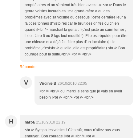
propriétaires et on s'entend très bien avec eux.<br /> Dans le
genre voisins incurables : ma grand-mère a eu des
problèmes avec sa voisine du dessous : cette dernière leur a
fait des tonnes d'histoires car le bruit des griffes du chien
quand il<br /> marchait la gênait ! (c'est juste un cairn terrier ;
il doit faire 6 ou 8 kgs tout mouillé !). Elle est réputée pour être
une chieuse et a déjà fait fuire plus d'un locataire (et le
problème, c'est<br /> qu'elle, elle est propriétaire).<br /> Bon
courage pour la suite.<br /> <br /> <br />
Répondre
V
Virginie B
26/10/2010 22:05
<br /> <br /> oui merci je sens que je vais en avoir
besoin !<br /> <br /> <br /> <br />
H
harpa
25/10/2010 22:19
<br /> Sympa les voisins ! C'est sûr, vous n'allez pas vous
ennuyer ! Bon courage !<br /> <br /> <br />