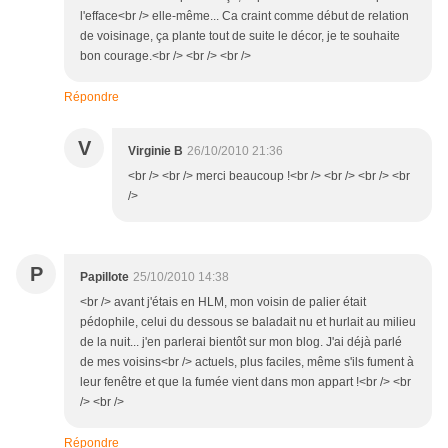
l'efface<br /> elle-même... Ca craint comme début de relation
de voisinage, ça plante tout de suite le décor, je te souhaite
bon courage.<br /> <br /> <br />
Répondre
V
Virginie B
26/10/2010 21:36
<br /> <br /> merci beaucoup !<br /> <br /> <br /> <br
/>
P
Papillote
25/10/2010 14:38
<br /> avant j'étais en HLM, mon voisin de palier était
pédophile, celui du dessous se baladait nu et hurlait au milieu
de la nuit... j'en parlerai bientôt sur mon blog. J'ai déjà parlé
de mes voisins<br /> actuels, plus faciles, même s'ils fument à
leur fenêtre et que la fumée vient dans mon appart !<br /> <br
/> <br />
Répondre