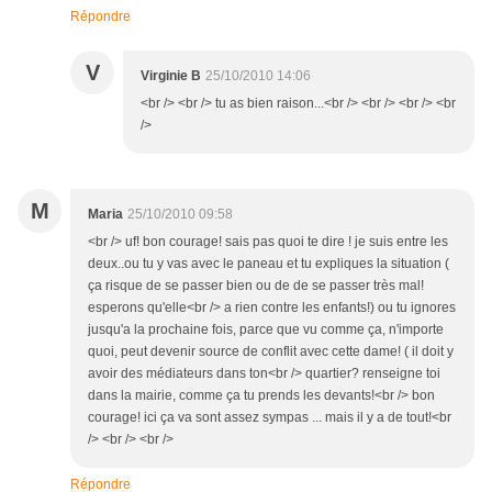
Répondre
V
Virginie B
25/10/2010 14:06
<br /> <br /> tu as bien raison...<br /> <br /> <br /> <br
/>
M
Maria
25/10/2010 09:58
<br /> uf! bon courage! sais pas quoi te dire ! je suis entre les
deux..ou tu y vas avec le paneau et tu expliques la situation (
ça risque de se passer bien ou de de se passer très mal!
esperons qu'elle<br /> a rien contre les enfants!) ou tu ignores
jusqu'a la prochaine fois, parce que vu comme ça, n'importe
quoi, peut devenir source de conflit avec cette dame! ( il doit y
avoir des médiateurs dans ton<br /> quartier? renseigne toi
dans la mairie, comme ça tu prends les devants!<br /> bon
courage! ici ça va sont assez sympas ... mais il y a de tout!<br
/> <br /> <br />
Répondre