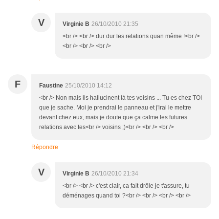
V
Virginie B
26/10/2010 21:35
<br /> <br /> dur dur les relations quan même !<br />
<br /> <br /> <br />
F
Faustine
25/10/2010 14:12
<br /> Non mais ils hallucinent là tes voisins ... Tu es chez TOI
que je sache. Moi je prendrai le panneau et j'irai le mettre
devant chez eux, mais je doute que ça calme les futures
relations avec tes<br /> voisins ;)<br /> <br /> <br />
Répondre
V
Virginie B
26/10/2010 21:34
<br /> <br /> c'est clair, ca fait drôle je t'assure, tu
déménages quand toi ?<br /> <br /> <br /> <br />