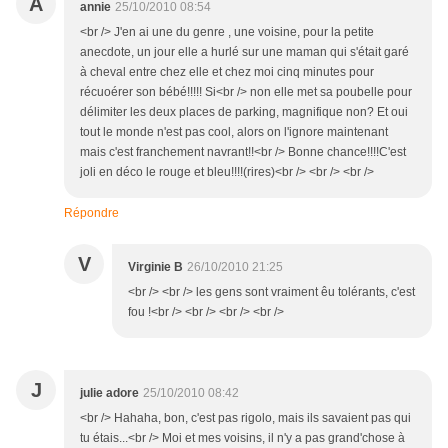
A
annie
25/10/2010 08:54
<br /> J'en ai une du genre , une voisine, pour la petite
anecdote, un jour elle a hurlé sur une maman qui s'était garé
à cheval entre chez elle et chez moi cinq minutes pour
récuoérer son bébé!!!!! Si<br /> non elle met sa poubelle pour
délimiter les deux places de parking, magnifique non? Et oui
tout le monde n'est pas cool, alors on l'ignore maintenant
mais c'est franchement navrant!!<br /> Bonne chance!!!!C'est
joli en déco le rouge et bleu!!!!(rires)<br /> <br /> <br />
Répondre
V
Virginie B
26/10/2010 21:25
<br /> <br /> les gens sont vraiment êu tolérants, c'est
fou !<br /> <br /> <br /> <br />
J
julie adore
25/10/2010 08:42
<br /> Hahaha, bon, c'est pas rigolo, mais ils savaient pas qui
tu étais...<br /> Moi et mes voisins, il n'y a pas grand'chose à