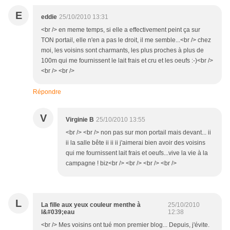
E
eddie
25/10/2010 13:31
<br /> en meme temps, si elle a effectivement peint ça sur
TON portail, elle n'en a pas le droit, il me semble...<br /> chez
moi, les voisins sont charmants, les plus proches à plus de
100m qui me fournissent le lait frais et cru et les oeufs :-)<br />
<br /> <br />
Répondre
V
Virginie B
25/10/2010 13:55
<br /> <br /> non pas sur mon portail mais devant... ii
ii la salle bête ii ii ii j'aimerai bien avoir des voisins
qui me fournissent lait frais et oeufs...vive la vie à la
campagne ! biz<br /> <br /> <br /> <br />
L
La fille aux yeux couleur menthe à
25/10/2010
l&#039;eau
12:38
<br /> Mes voisins ont tué mon premier blog... Depuis, j'évite.