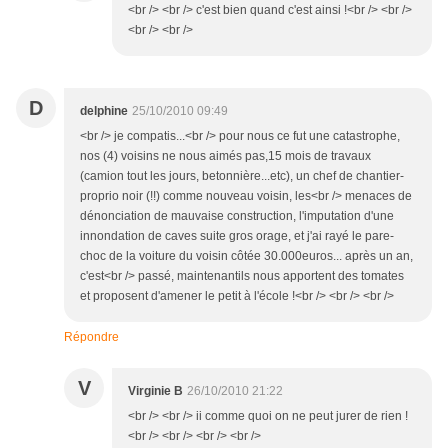
<br /> <br /> c'est bien quand c'est ainsi !<br /> <br />
<br /> <br />
D
delphine
25/10/2010 09:49
<br /> je compatis...<br /> pour nous ce fut une catastrophe,
nos (4) voisins ne nous aimés pas,15 mois de travaux
(camion tout les jours, betonnière...etc), un chef de chantier-
proprio noir (!!) comme nouveau voisin, les<br /> menaces de
dénonciation de mauvaise construction, l'imputation d'une
innondation de caves suite gros orage, et j'ai rayé le pare-
choc de la voiture du voisin côtée 30.000euros... après un an,
c'est<br /> passé, maintenantils nous apportent des tomates
et proposent d'amener le petit à l'école !<br /> <br /> <br />
Répondre
V
Virginie B
26/10/2010 21:22
<br /> <br /> ii comme quoi on ne peut jurer de rien !
<br /> <br /> <br /> <br />