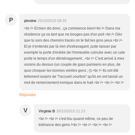
P
pivoine
25/10/2010 09:35
<br /> Et bien dis donc...ça commence bien!<br /> Dans ma
résidence ça va tant que ne bouges pas d'un poil.<br /> Dès
que tu sors des chemins tracés on te fait les gros yeux.<br />
Et je n'entends par là rien d'extravagant, juste laisser par
exemple la porte d'entrée de l'immeuble coincée avec un cale
porte le temps d'un déménagement...<br /> C'est arrivé à mes
voisins du dessus (un couple de gays parisiens en plus, de
quoi choquer les bonnes vieilles gens ;-)).<br /> Ils ont été
tellement surpris de "l'accueil courtois" qu'ils en ont laissé un
mot de remerciement ironique dans le hall.<br /> <br /> <br />
Répondre
V
Virginie B
26/10/2010 21:23
<br /> <br /> c'est fou quand même, ce peu de
tolérance des gens !<br /> <br /> <br /> <br />