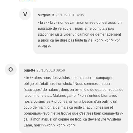
V
Virginie B
25/10/2010 14:05
<br /> <br /> non devant mon entrée qui est aussi un
passage de véhicule... mais je ne comptais pas
stationner juste vider un camion de déménagement
à priori ca ne dure pas toute la vie !<br /> <br /> <br
/> <br />
O
oujette
25/10/2010 09:59
<br /> alors nous des voisins, on en a peu .... campagne
oblige et c'était aussi un choix ! Nous sommes un peu
"sauvages" de nature , donc on évite fête de quartier, repas de
la commune etc... Malgrès ça,<br /> on s'entend bien avec
nos 2 voisins les + proches, si l'un a besoin d'un outil, d'un
coup de main, on aide mais ça reste chacun chez soi et
bonjour/au-revoir! et je trouve que c'est très bien comme<br />
ça...à mon avis, si on copine de trop, ça devient vite Wysteria
Lane, non???<br /> <br /> <br />