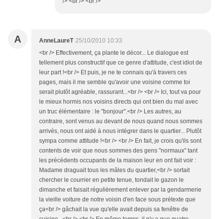
/> <br /> <br />
A
AnneLaureT
25/10/2010 10:33
<br /> Effectivement, ça plante le décor... Le dialogue est
tellement plus constructif que ce genre d'attitude, c'est idiot de
leur part !<br /> Et puis, je ne te connais qu'à travers ces
pages, mais il me semble qu'avoir une voisine comme toi
serait plutôt agréable, rassurant...<br /> <br /> Ici, tout va pour
le mieux hormis nos voisins directs qui ont bien du mal avec
un truc élémentaire : le "bonjour".<br /> Les autres, au
contraire, sont venus au devant de nous quand nous sommes
arrivés, nous ont aidé à nous intégrer dans le quartier... Plutôt
sympa comme attitude !<br /> <br /> En fait, je crois qu'ils sont
contents de voir que nous sommes des gens "normaux" tant
les précédents occupants de la maison leur en ont fait voir :
Madame draguait tous les mâles du quartier,<br /> sortait
chercher le courrier en petite tenue, tondait le gazon le
dimanche et faisait régulièrement enlever par la gendarmerie
la vieille voiture de notre voisin d'en face sous prétexte que
ça<br /> gâchait la vue qu'elle avait depuis sa fenêtre de