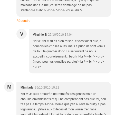
cuisine...<br /> <br /> En même temps, il n'y a que quatre
maisons dans la rue, ce serait dommage de ne pas
s'entendre !!!<br /> <br /> *<br /> <br /> <br />
Répondre
V
Virginie B
25/10/2010 14:04
<br /> <br /> tu as bien raison, et c'est ainsi que je
concois les choses aussi mais a priori ils sont vomis
de tout le quartier donc il s se foutent de nous
accueillir courtoisement... beurk !<br /> <br /> <br />
(merci pour tes gentilles paroles)<br /> <br /> <br />
<br />
M
Mimilady
25/10/2010 10:22
<br /> Je suis entourée de retraités très gentils mais un
chouilla envahissants et qui ne comprennent pas que toi, ben
t'as pas le temps!!!<br /> Même que j'en ai rêvé la nuit y a pas
logntemps... j'étais aux toilettes et mon voisin d'en face
sonnait à la porte et il forçait la porte pour rentrer!!<br /> <br />