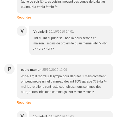
(agité ce soir là) ...les voisins mettent des coups de balai au
plafond<br /> <br /> <br />
Répondre
V
Virginie B
25/10/2010 14:01
<br /> <br /> punaise...non là nous serons en
maison... moins de proximité quan même !<br /> <br
/> <br /> <br />
P
petite maman
25/10/2010 11:09
<br /> arg !! l'horreur !! sympa pour débuter !!! mais comment
on peut mettre un tel panneau devant TON garage ???<br />
moi les relations sont juste courtoises. nous sommes des
ours, et c'est très bien comme ça !<br /> <br /> <br />
Répondre
V
Virginie B
25/10/2010 14:02