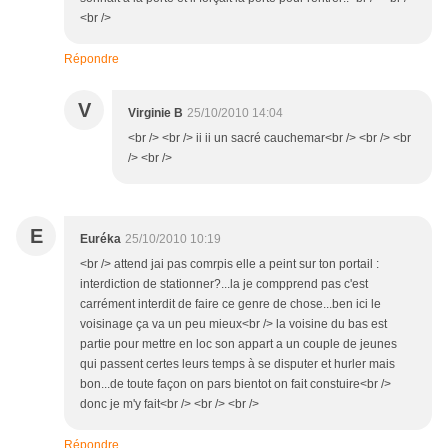
<br />
Répondre
V
Virginie B
25/10/2010 14:04
<br /> <br /> ii ii un sacré cauchemar<br /> <br /> <br
/> <br />
E
Euréka
25/10/2010 10:19
<br /> attend jai pas comrpis elle a peint sur ton portail :
interdiction de stationner?...la je compprend pas c'est
carrément interdit de faire ce genre de chose...ben ici le
voisinage ça va un peu mieux<br /> la voisine du bas est
partie pour mettre en loc son appart a un couple de jeunes
qui passent certes leurs temps à se disputer et hurler mais
bon...de toute façon on pars bientot on fait constuire<br />
donc je m'y fait<br /> <br /> <br />
Répondre