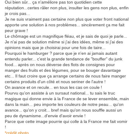
Oui bien sûr... ça n'améliore pas ton quotidien cette
réputation...certes râler non plus, insulter les gens non plus, enfin
je crois pas...
Je ne suis vraiment pas certaine non plus que voter front national
apporte une solution à nos problèmes... sincèrement ça me fait
peur grave !
Le chômage est un magnifique fléau, et je sais de quoi je parle...
Je n'ai pas de solution même si j'ai des idées, même si j'ai des
opinions mais que je choisirai pour une fois de taire...
Pourquoi le hamburger ? parce que je n'en ai jamais autant
entendu parler... c'est la grande tendance de "bouffer" du junk
food... après on nous déverse des flots de consignes pour
manger des fruits et des légumes, pour se bouger davantage
etc... Il faut croire que ça arrange certains de nous faire manger
certains produits d'un côté et nous seriner de l'autre !
On avance et on recule... en tous les cas on coule !
Pourvu qu'on assiste à un sursaut national... tu sais le truc
magique qui donne envie à la France de se lever ensemble, main
dans la main... peu importe les couleurs de notre peau... qu'on
avance... qu'on y croit... bref mais qu'on nous souffle aussi un
peu de dynamisme...d'envie d'avoir envie !
Parce que cette image pourrie qui colle à la France me fait vomir
!
*crédit photo