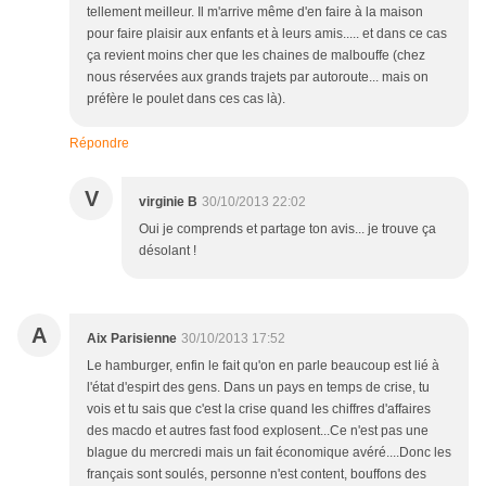
tellement meilleur. Il m'arrive même d'en faire à la maison
pour faire plaisir aux enfants et à leurs amis..... et dans ce cas
ça revient moins cher que les chaines de malbouffe (chez
nous réservées aux grands trajets par autoroute... mais on
préfère le poulet dans ces cas là).
Répondre
V
virginie B
30/10/2013 22:02
Oui je comprends et partage ton avis... je trouve ça
désolant !
A
Aix Parisienne
30/10/2013 17:52
Le hamburger, enfin le fait qu'on en parle beaucoup est lié à
l'état d'espirt des gens. Dans un pays en temps de crise, tu
vois et tu sais que c'est la crise quand les chiffres d'affaires
des macdo et autres fast food explosent...Ce n'est pas une
blague du mercredi mais un fait économique avéré....Donc les
français sont soulés, personne n'est content, bouffons des