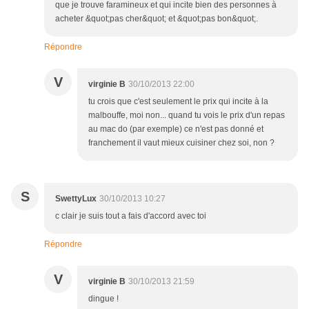
que je trouve faramineux et qui incite bien des personnes à
acheter &quot;pas cher&quot; et &quot;pas bon&quot;.
Répondre
V
virginie B
30/10/2013 22:00
tu crois que c'est seulement le prix qui incite à la
malbouffe, moi non... quand tu vois le prix d'un repas
au mac do (par exemple) ce n'est pas donné et
franchement il vaut mieux cuisiner chez soi, non ?
S
SwettyLux
30/10/2013 10:27
c clair je suis tout a fais d'accord avec toi
Répondre
V
virginie B
30/10/2013 21:59
dingue !