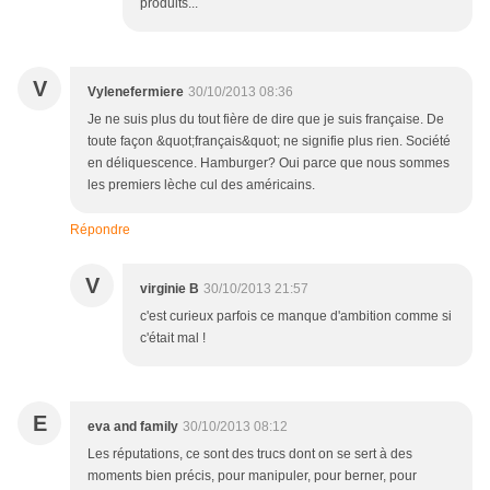
produits...
V
Vylenefermiere
30/10/2013 08:36
Je ne suis plus du tout fière de dire que je suis française. De
toute façon &quot;français&quot; ne signifie plus rien. Société
en déliquescence. Hamburger? Oui parce que nous sommes
les premiers lèche cul des américains.
Répondre
V
virginie B
30/10/2013 21:57
c'est curieux parfois ce manque d'ambition comme si
c'était mal !
E
eva and family
30/10/2013 08:12
Les réputations, ce sont des trucs dont on se sert à des
moments bien précis, pour manipuler, pour berner, pour