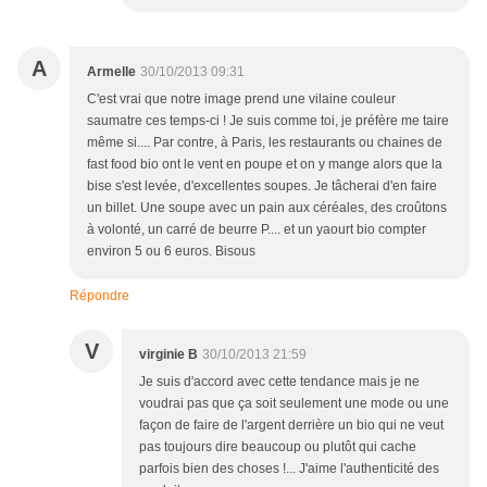
A
Armelle
30/10/2013 09:31
C'est vrai que notre image prend une vilaine couleur
saumatre ces temps-ci ! Je suis comme toi, je préfère me taire
même si.... Par contre, à Paris, les restaurants ou chaines de
fast food bio ont le vent en poupe et on y mange alors que la
bise s'est levée, d'excellentes soupes. Je tâcherai d'en faire
un billet. Une soupe avec un pain aux céréales, des croûtons
à volonté, un carré de beurre P.... et un yaourt bio compter
environ 5 ou 6 euros. Bisous
Répondre
V
virginie B
30/10/2013 21:59
Je suis d'accord avec cette tendance mais je ne
voudrai pas que ça soit seulement une mode ou une
façon de faire de l'argent derrière un bio qui ne veut
pas toujours dire beaucoup ou plutôt qui cache
parfois bien des choses !... J'aime l'authenticité des