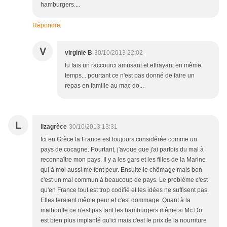
hamburgers....
Répondre
V
virginie B
30/10/2013 22:02
tu fais un raccourci amusant et effrayant en même
temps... pourtant ce n'est pas donné de faire un
repas en famille au mac do...
L
lizagrèce
30/10/2013 13:31
Ici en Grèce la France est toujours considérée comme un
pays de cocagne. Pourtant, j'avoue que j'ai parfois du mal à
reconnaître mon pays. Il y a les gars et les filles de la Marine
qui à moi aussi me font peur. Ensuite le chômage mais bon
c'est un mal commun à beaucoup de pays. Le problème c'est
qu'en France tout est trop codifié et les idées ne suffisent pas.
Elles feraient même peur et c'est dommage. Quant à la
malbouffe ce n'est pas tant les hamburgers même si Mc Do
est bien plus implanté qu'ici mais c'est le prix de la nourriture