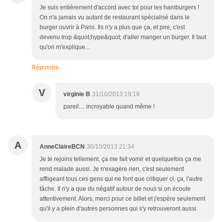
Je suis entièrement d'accord avec toi pour les hamburgers !
On n'a jamais vu autant de restaurant spécialisé dans le
burger ouvrir à Paris. Ils n'y a plus que ça, et pire, c'est
devenu trop &quot;hype&quot; d'aller manger un burger. Il faut
qu'on m'explique...
Répondre
V
virginie B
31/10/2013 19:18
pareil.... incroyable quand même !
A
AnneClaireBCN
30/10/2013 21:34
Je te rejoins tellement, ça me fait vomir et quelquefois ça me
rend malade aussi. Je n'exagère rien, c'est seulement
affligeant tous ces gens qui ne font que critiquer ci, ça, l'autre
tâche. Il n'y a que du négatif autour de nous si on écoute
attentivement. Alors, merci pour ce billet et j'espère seulement
qu'il y a plein d'autres personnes qui s'y retrouveront aussi.