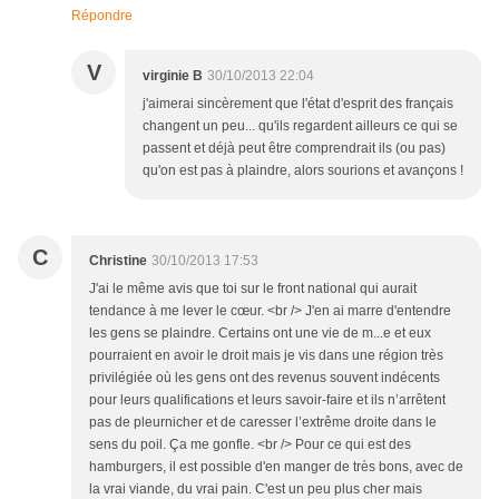
Répondre
V
virginie B
30/10/2013 22:04
j'aimerai sincèrement que l'état d'esprit des français
changent un peu... qu'ils regardent ailleurs ce qui se
passent et déjà peut être comprendrait ils (ou pas)
qu'on est pas à plaindre, alors sourions et avançons !
C
Christine
30/10/2013 17:53
J'ai le même avis que toi sur le front national qui aurait
tendance à me lever le cœur. <br /> J'en ai marre d'entendre
les gens se plaindre. Certains ont une vie de m...e et eux
pourraient en avoir le droit mais je vis dans une région très
privilégiée où les gens ont des revenus souvent indécents
pour leurs qualifications et leurs savoir-faire et ils n’arrêtent
pas de pleurnicher et de caresser l’extrême droite dans le
sens du poil. Ça me gonfle. <br /> Pour ce qui est des
hamburgers, il est possible d'en manger de très bons, avec de
la vrai viande, du vrai pain. C'est un peu plus cher mais