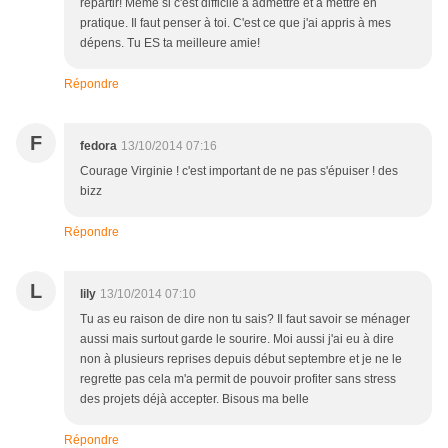
repartir! Même si c'est difficile à admettre et à mettre en
pratique. Il faut penser à toi. C'est ce que j'ai appris à mes
dépens. Tu ES ta meilleure amie!
Répondre
F
fedora
13/10/2014 07:16
Courage Virginie ! c'est important de ne pas s'épuiser ! des
bizz
Répondre
L
lily
13/10/2014 07:10
Tu as eu raison de dire non tu sais? Il faut savoir se ménager
aussi mais surtout garde le sourire. Moi aussi j'ai eu à dire
non à plusieurs reprises depuis début septembre et je ne le
regrette pas cela m'a permit de pouvoir profiter sans stress
des projets déjà accepter. Bisous ma belle
Répondre