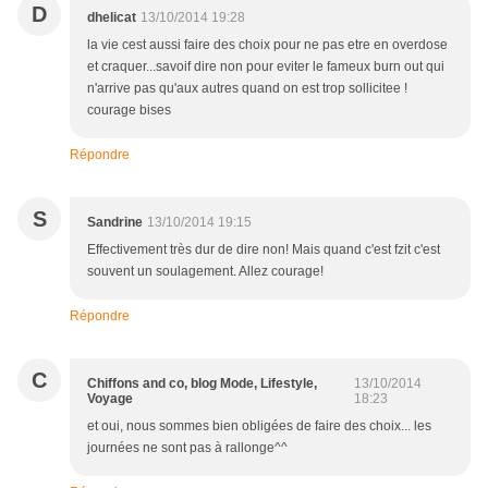
D
dhelicat
13/10/2014 19:28
la vie cest aussi faire des choix pour ne pas etre en overdose
et craquer...savoif dire non pour eviter le fameux burn out qui
n'arrive pas qu'aux autres quand on est trop sollicitee !
courage bises
Répondre
S
Sandrine
13/10/2014 19:15
Effectivement très dur de dire non! Mais quand c'est fzit c'est
souvent un soulagement. Allez courage!
Répondre
C
Chiffons and co, blog Mode, Lifestyle,
13/10/2014
Voyage
18:23
et oui, nous sommes bien obligées de faire des choix... les
journées ne sont pas à rallonge^^