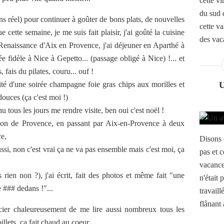
cette vi
du sud q
s réel) pour continuer à goûter de bons plats, de nouvelles
cette va
e cette semaine, je me suis fait plaisir, j'ai goûté la cuisine
des vac
enaissance d'Aix en Provence, j'ai déjeuner en Aparthé à
e fidèle à Nice à Gepetto... (passage obligé à Nice) !... et
 fais du pilates, couru... ouf !
ofité d'une soirée champagne foie gras chips aux morilles et
douces (ça c'est moi !)
u tous les jours me rendre visite, ben oui c'est noël !
lon de Provence, en passant par Aix-en-Provence à deux
ce,
Disons 
aussi, non c'est vrai ça ne va pas ensemble mais c'est moi, ça
pas et c
vacance
ns rien non ?), j'ai écrit, fait des photos et même fait "une
n'était 
 ### dedans !"...
travail
flânant 
rcier chaleureusement de me lire aussi nombreux tous les
illets, ça fait chaud au coeur...