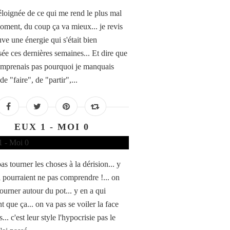
 éloignée de ce qui me rend le plus mal
oment, du coup ça va mieux... je revis
uve une énergie qui s'était bien
ée ces dernières semaines... Et dire que
omprenais pas pourquoi je manquais
de "faire", de "partir",...
EUX 1 - MOI 0
s tourner les choses à la dérision... y
i pourraient ne pas comprendre !... on
ourner autour du pot... y en a qui
t que ça... on va pas se voiler la face
... c'est leur style l'hypocrisie pas le