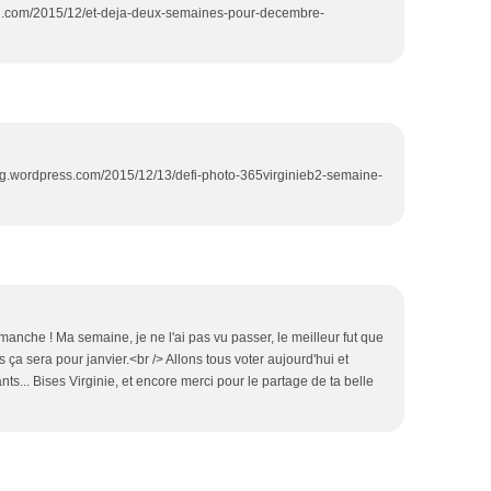
blog.com/2015/12/et-deja-deux-semaines-pour-decembre-
log.wordpress.com/2015/12/13/defi-photo-365virginieb2-semaine-
manche ! Ma semaine, je ne l'ai pas vu passer, le meilleur fut que
 ça sera pour janvier.<br /> Allons tous voter aujourd'hui et
ts... Bises Virginie, et encore merci pour le partage de ta belle