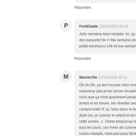
Répondre
P
PetitDiable
13/12/2015 11:14
Jolie semaine bien remplie. Ici, ça
des paquets!<br /> Ma semaine plei
petits-bonheurs-146-et-ma-semai
Répondre
M
MamieVlin
13/12/2015 10:11
Oh oh Oh, ça dort encore chez moi (o
mauvaise que je les laisse récupér
crois que ça n'est quasiment jamai
temps et en heure, me réveiller av
comprit enfin !!! ;o). Voici donc 
(bah oui, je cumule le retard et d
cette année...). J'aime beaucoup la
tous les jours, ces livres de cuisine
loulou malade, mais pas pour faire