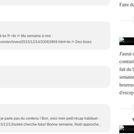
Faire du
t à toi !!! <br /> Ma semaine à moi :
.com/archives/2015/12/14/33063969.html<br /> Des bises
J'aurai
contrari
fait du 
semaine
heureuse
d'excep
et je parle pas du contenu ! Bon, voici mon petit récap habituel :
15/12/13/soleil-cherche-futur/ Bonne semaine, Noël approche...