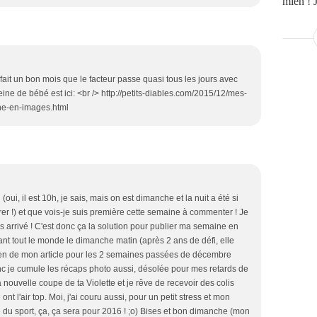
mien ! J
 fait un bon mois que le facteur passe quasi tous les jours avec
ne de bébé est ici: <br /> http://petits-diables.com/2015/12/mes-
ne-en-images.html
ui, il est 10h, je sais, mais on est dimanche et la nuit a été si
er !) et que vois-je suis première cette semaine à commenter ! Je
s arrivé ! C'est donc ça la solution pour publier ma semaine en
ant tout le monde le dimanche matin (après 2 ans de défi, elle
le lien de mon article pour les 2 semaines passées de décembre
onc je cumule les récaps photo aussi, désolée pour mes retards de
 nouvelle coupe de ta Violette et je rêve de recevoir des colis
 ont l'air top. Moi, j'ai couru aussi, pour un petit stress et mon
 du sport, ça, ça sera pour 2016 ! ;o) Bises et bon dimanche (mon