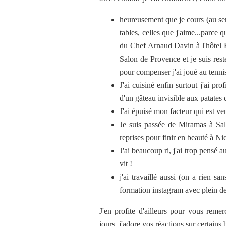
heureusement que je cours (au sen
tables, celles que j'aime...parce qu
du Chef Arnaud Davin à l'hôtel R
Salon de Provence et je suis resté
pour compenser j'ai joué au tennis,
J'ai cuisiné enfin surtout j'ai pr
d'un gâteau invisible aux patates 
J'ai épuisé mon facteur qui est ven
Je suis passée de Miramas à Sa
reprises pour finir en beauté à Ni
J'ai beaucoup ri, j'ai trop pensé 
vit !
j'ai travaillé aussi (on a rien sa
formation instagram avec plein de
J'en profite d'ailleurs pour vous reme
jours, j'adore vos réactions sur certains b