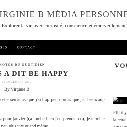
IRGINIE B MÉDIA PERSONN
Explorer la vie avec curiosité, conscience et émerveillement
GES
CONTACT
VO
PHOTOS DU QUOTIDIEN
 A DIT BE HAPPY
13 DÉCEMBRE 2015
By Virginie B
cette semaine, que j'ai trop peu dormi, que j'ai beaucoup
Pfff il 
st pour janvier (ça tombe bien j'en prends pas), je termine
la retra
 peu plus vite quand même...