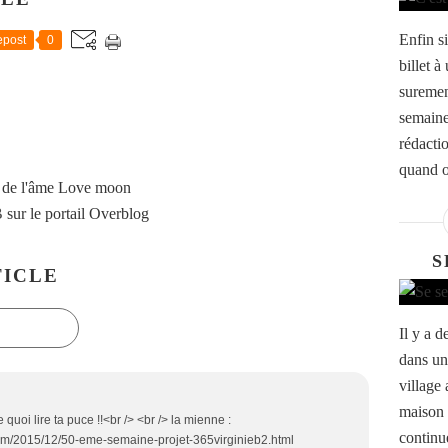
Enfin s
post
0
billet à
suremen
semaine
rédactio
quand o
 de l'âme Love moon
B
sur le portail Overblog
S
ICLE
Il y a 
dans un
village
maison 
 quoi lire ta puce !!<br /> <br /> la mienne :
continu
.com/2015/12/50-eme-semaine-projet-365virginieb2.html