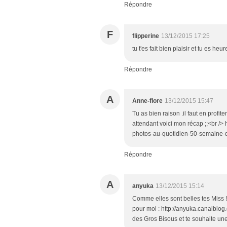
Répondre
F
flipperine
13/12/2015 17:25
tu t'es fait bien plaisir et tu es heu
Répondre
A
Anne-flore
13/12/2015 15:47
Tu as bien raison .il faut en profite
attendant voici mon récap ;;<br />
photos-au-quotidien-50-semaine
Répondre
A
anyuka
13/12/2015 15:14
Comme elles sont belles tes Miss ! 
pour moi : http://anyuka.canalblog
des Gros Bisous et te souhaite un