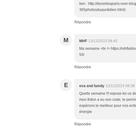
lien : http://duneileaparis.over-
365photosduquotidien.html)
Répondre
M
MHF
13/12/2015 08:45
Ma semaine <br /> https://mhfleb
50/
Répondre
E
eva and family
13/12/2015 08:38
Quelle semaine !!! repose-toi ce di
mon fiston a eu son code, le permis
espérons le meilleur pour nos enfan
énergie
Répondre