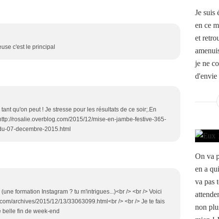
Je suis
en ce m
et retro
reuse c'est le principal
amenuis
je ne c
d'envie 
r tant qu'on peut ! Je stresse pour les résultats de ce soir;.En
 http://rosalie.overblog.com/2015/12/mise-en-jambe-festive-365-
-du-07-decembre-2015.html
On va pa
en a qu
va pas t
(une formation Instagram ? tu m'intrigues...)<br /> <br /> Voici
attenden
.com/archives/2015/12/13/33063099.html<br /> <br /> Je te fais
non plus
e belle fin de week-end