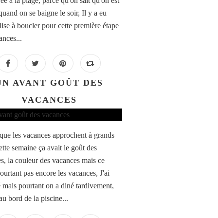
rée à la plage, parce qu'on sait qu'on est
uand on se baigne le soir, Il y a eu
lise à boucler pour cette première étape
ances...
UN AVANT GOÛT DES
VACANCES
que les vacances approchent à grands
ette semaine ça avait le goût des
s, la couleur des vacances mais ce
pourtant pas encore les vacances, J'ai
lé mais pourtant on a diné tardivement,
au bord de la piscine...