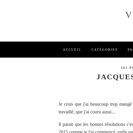
V
ACCUEIL
CATÉGORIES
PA
365 
JACQUES
Je crois que j'ai beaucoup trop mangé 
travaillé, que j'ai couru aussi...
Il parait que les bonnes résolutions c'e
2015 comme je l'ai commencé, enfin un