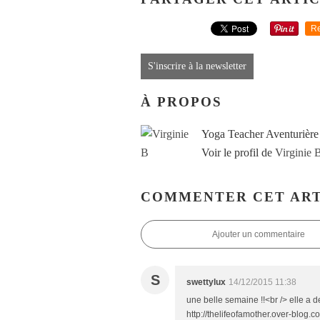
Re
S'inscrire à la newsletter
À PROPOS
Yoga Teacher Aventurière
Voir le profil de
Virginie 
COMMENTER CET ART
Ajouter un commentaire
S
swettylux
14/12/2015 11:38
une belle semaine !!<br /> elle a de
http://thelifeofamother.over-blog