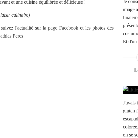
Je cons
vant et une cuisine équilibrée et délicieuse !
image a
aisir culinaire)
finaleme
présente
suivez l'actualité sur
la page Facebook
et les photos des
costume
athias Peres
Et d'un
L
J'avais 
gluten f
escapad
colorée
on se se