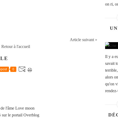
on ri, 
UN
Article suivant »
Retour à l'accueil
Il y a e
CLE
savait t
post
0
terrible
alors on
qu'on vi
rendez-
 de l'âme Love moon
DÉ
B
sur le portail Overblog