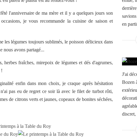
c'est pareil le plaisir est au rendez-vous !
émue, n
derrièr
êté l'anniversaire de ma mère et il y a quelques jours son
savions
es occasions, je vous recommande la cuisine de saison et
en parti
me les légumes toujours sublimés, le poisson délicieux dans
ue nous avons partagé...
, herbes fraîches, mirepoix de légumes et dés d'agrumes,
 !
J'ai déc
Bozen à
iginalité enfin dans mon choix, je craque après hésitation
extérie
n'ai pas eu de regret ce soir là avec le filet de turbot rôti,
décorat
mes de citrons verts et jaunes, copeaux de bonites séchées,
agréable
discret