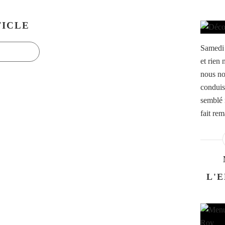
ICLE
Samedi d
et rien 
nous no
conduis
semblé n
fait rem
L'