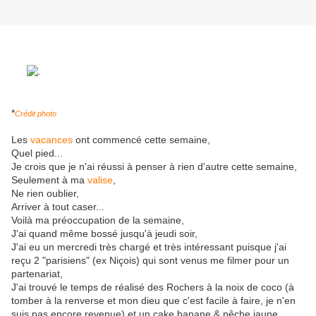
*
Crédit photo
Les
vacances
ont commencé cette semaine,
Quel pied...
Je crois que je n'ai réussi à penser à rien d'autre cette semaine,
Seulement à ma
valise
,
Ne rien oublier,
Arriver à tout caser...
Voilà ma préoccupation de la semaine,
J'ai quand même bossé jusqu'à jeudi soir,
J'ai eu un mercredi très chargé et très intéressant puisque j'ai
reçu 2 "parisiens" (ex Niçois) qui sont venus me filmer pour un
partenariat,
J'ai trouvé le temps de réalisé des Rochers à la noix de coco (à
tomber à la renverse et mon dieu que c'est facile à faire, je n'en
suis pas encore revenue) et un cake banane & pêche jaune,