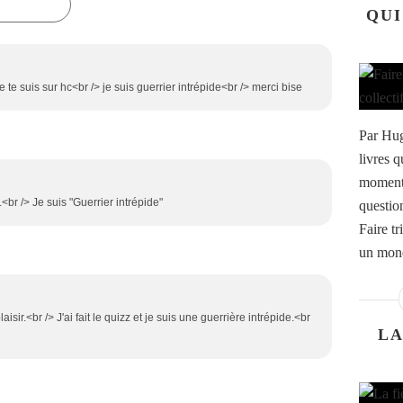
QUI
 te suis sur hc<br /> je suis guerrier intrépide<br /> merci bise
Par Hug
livres 
moment,
br /> Je suis "Guerrier intrépide"
questio
Faire t
un mond
ir.<br /> J'ai fait le quizz et je suis une guerrière intrépide.<br
LA