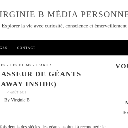
IRGINIE B MÉDIA PERSONN
Explorer la vie avec curiosité, conscience et émerveillement
GES
CONTACT
VO
ES - LES FILMS - L'ART !
HASSEUR DE GÉANTS
EAWAY INSIDE)
4 AOÛT 2013
By Virginie B
F
ois depuis des siècles, les géants aspirent à reconquérir le