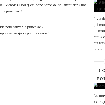
Jack (Nicholas Hoult) est donc forcé de se lancer dans une
r la princesse !
Il y a d
qui nou
ide pour sauver la princesse ?
un mome
épondez au quizz pour le savoir !
qu’ils 
qui res
de voir 
C
FO
Lecture,
J’ai reç