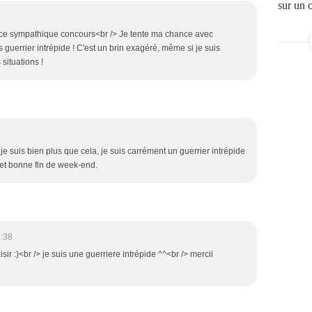
sur un 
r ce sympathique concours<br /> Je tente ma chance avec
is guerrier intrépide ! C'est un brin exagéré, même si je suis
situations !
je suis bien plus que cela, je suis carrément un guerrier intrépide
s et bonne fin de week-end.
:38
isir :)<br /> je suis une guerriere intrépide ^^<br /> mercii