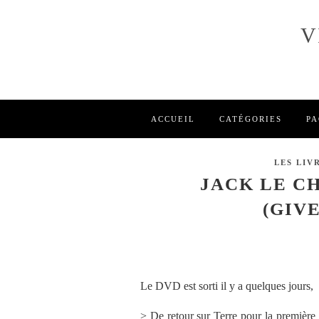
V
ACCUEIL
CATÉGORIES
PA
LES LIVR
JACK LE C
(GIV
Le DVD est sorti il y a quelques jours,
> De retour sur Terre pour la première f