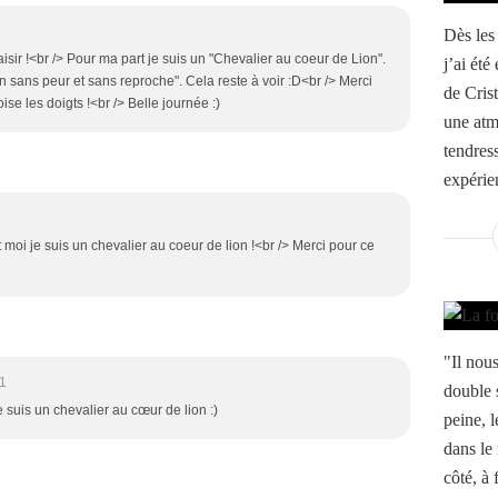
Dès les
aisir !<br /> Pour ma part je suis un "Chevalier au coeur de Lion".
j’ai été
sans peur et sans reproche". Cela reste à voir :D<br /> Merci
de Cris
se les doigts !<br /> Belle journée :)
une atm
tendress
expérien
et moi je suis un chevalier au coeur de lion !<br /> Merci pour ce
"Il nou
1
double 
e suis un chevalier au cœur de lion :)
peine, 
dans le
côté, à 