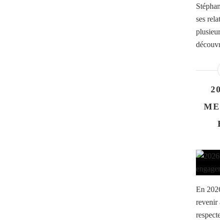
Stéphan
ses rel
plusieur
découvr
2
ME
En 2026
revenir
respect