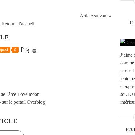
Article suivant »
O
Retour à l'accueil
CLE
post
0
J’aime 
comme u
partie. 
lenteme
chaque 
 de l'âme Love moon
soi. Da
B
sur le portail Overblog
intérieur
ICLE
FA