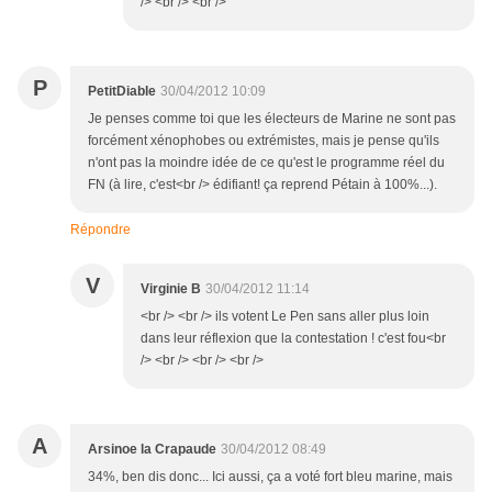
/> <br /> <br />
P
PetitDiable
30/04/2012 10:09
Je penses comme toi que les électeurs de Marine ne sont pas
forcément xénophobes ou extrémistes, mais je pense qu'ils
n'ont pas la moindre idée de ce qu'est le programme réel du
FN (à lire, c'est<br /> édifiant! ça reprend Pétain à 100%...).
Répondre
V
Virginie B
30/04/2012 11:14
<br /> <br /> ils votent Le Pen sans aller plus loin
dans leur réflexion que la contestation ! c'est fou<br
/> <br /> <br /> <br />
A
Arsinoe la Crapaude
30/04/2012 08:49
34%, ben dis donc... Ici aussi, ça a voté fort bleu marine, mais