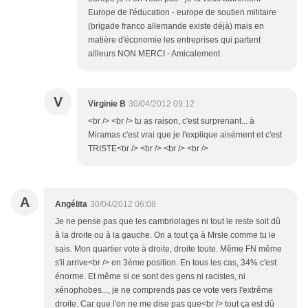
Europe de l'éducation - europe de soutien militaire
(brigade franco allemande existe déjà) mais en
matière d'économie les entreprises qui partent
ailleurs NON MERCI - Amicalement
V
Virginie B
30/04/2012 09:12
<br /> <br /> tu as raison, c'est surprenant... à
Miramas c'est vrai que je l'explique aisément et c'est
TRISTE<br /> <br /> <br /> <br />
A
Angélita
30/04/2012 06:08
Je ne pense pas que les cambriolages ni tout le reste soit dû
à la droite ou à la gauche. On a tout ça à Mrsle comme tu le
sais. Mon quartier vote à droite, droite toute. Même FN même
s'il arrive<br /> en 3ème position. En tous les cas, 34% c'est
énorme. Et même si ce sont des gens ni racistes, ni
xénophobes..., je ne comprends pas ce vote vers l'extrême
droite. Car que l'on ne me dise pas que<br /> tout ça est dû