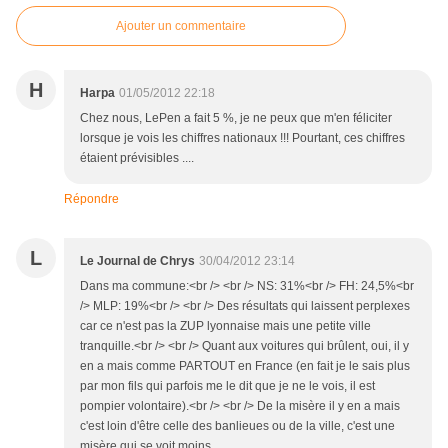
Ajouter un commentaire
H
Harpa
01/05/2012 22:18
Chez nous, LePen a fait 5 %, je ne peux que m'en féliciter
lorsque je vois les chiffres nationaux !!! Pourtant, ces chiffres
étaient prévisibles ....
Répondre
L
Le Journal de Chrys
30/04/2012 23:14
Dans ma commune:<br /> <br /> NS: 31%<br /> FH: 24,5%<br
/> MLP: 19%<br /> <br /> Des résultats qui laissent perplexes
car ce n'est pas la ZUP lyonnaise mais une petite ville
tranquille.<br /> <br /> Quant aux voitures qui brûlent, oui, il y
en a mais comme PARTOUT en France (en fait je le sais plus
par mon fils qui parfois me le dit que je ne le vois, il est
pompier volontaire).<br /> <br /> De la misère il y en a mais
c'est loin d'être celle des banlieues ou de la ville, c'est une
misère qui se voit moins.