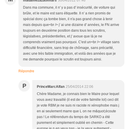
madamezazaofmars
30/04/2012 07:46
Dans ma commune, il n' y a pas d' insécurité, de voiture qui
brûle, et le maire est sans étiquette. Il n' a rien promis de
spécial donc ça tombe bien, il n'a pas grand chose à tenir
mais depuis que<br /> j' ai une dizaine d' années, le FN arrive
toujours en deuxième position dans tous les scrutins,
législatives, présidentielles, et j' avoue que là je ne
comprends vraiment pas pourquoi. C'est un<br /> village sans
difficulté financière, sans trop de chômage, sans précarité,
avec une très faible immigration, et voilà des années que je
me demande pourquoi le scrutin est toujours ainsi.
Répondre
P
PrinceMarcAlfan
25/04/2014 22:06
Chère Madame, je connais bien le Maire pour lequel
vous avez travaillé (il est de votre falmille lol) ceci dit
je vote RBM je ne suis ni raciste ni xénophobe mais j
en ai seulement marre que L on ne m&quot;écoute
pas ! Le référendum du temps de SARKO a été
purement et simplement oublié en chemin - Cette
europe je n en veux pas - je la veux autrement -