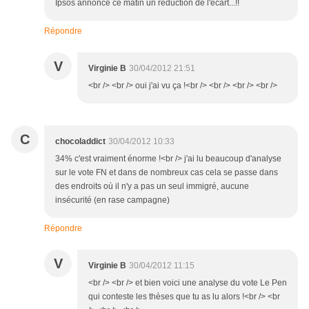
Ipsos annonce ce matin un réduction de l'écart...!!
Répondre
V
Virginie B
30/04/2012 21:51
<br /> <br /> oui j'ai vu ça !<br /> <br /> <br /> <br />
C
chocoladdict
30/04/2012 10:33
34% c'est vraiment énorme !<br /> j'ai lu beaucoup d'analyse
sur le vote FN et dans de nombreux cas cela se passe dans
des endroits où il n'y a pas un seul immigré, aucune
insécurité (en rase campagne)
Répondre
V
Virginie B
30/04/2012 11:15
<br /> <br /> et bien voici une analyse du vote Le Pen
qui conteste les thèses que tu as lu alors !<br /> <br