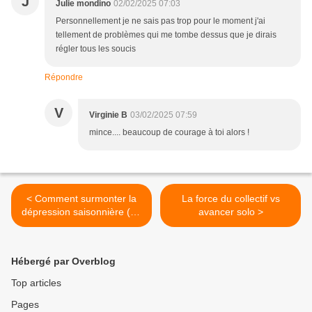
J
Julie mondino
02/02/2025 07:03
Personnellement je ne sais pas trop pour le moment j'ai
tellement de problèmes qui me tombe dessus que je dirais
régler tous les soucis
Répondre
V
Virginie B
03/02/2025 07:59
mince.... beaucoup de courage à toi alors !
< Comment surmonter la
La force du collectif vs
dépression saisonnière (au
avancer solo >
cas où)
Hébergé par Overblog
Top articles
Pages