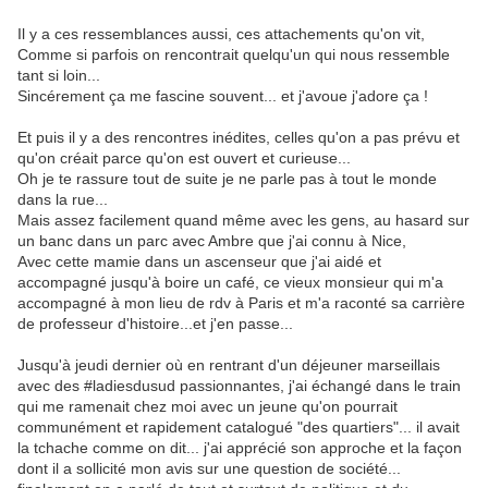
Il y a ces ressemblances aussi, ces attachements qu'on vit,
Comme si parfois on rencontrait quelqu'un qui nous ressemble
tant si loin...
Sincérement ça me fascine souvent... et j'avoue j'adore ça !
Et puis il y a des rencontres inédites, celles qu'on a pas prévu et
qu'on créait parce qu'on est ouvert et curieuse...
Oh je te rassure tout de suite je ne parle pas à tout le monde
dans la rue...
Mais assez facilement quand même avec les gens, au hasard sur
un banc dans un parc avec Ambre que j'ai connu à Nice,
Avec cette mamie dans un ascenseur que j'ai aidé et
accompagné jusqu'à boire un café, ce vieux monsieur qui m'a
accompagné à mon lieu de rdv à Paris et m'a raconté sa carrière
de professeur d'histoire...et j'en passe...
Jusqu'à jeudi dernier où en rentrant d'un déjeuner marseillais
avec des #ladiesdusud passionnantes, j'ai échangé dans le train
qui me ramenait chez moi avec un jeune qu'on pourrait
communément et rapidement catalogué "des quartiers"... il avait
la tchache comme on dit... j'ai apprécié son approche et la façon
dont il a sollicité mon avis sur une question de société...