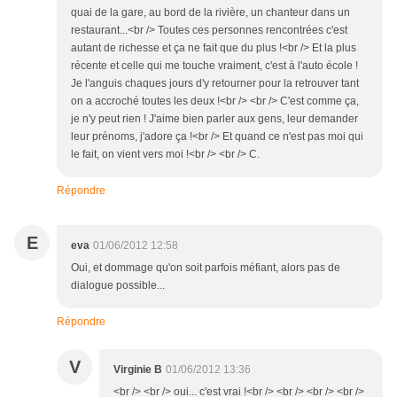
quai de la gare, au bord de la rivière, un chanteur dans un
restaurant...<br /> Toutes ces personnes rencontrées c'est
autant de richesse et ça ne fait que du plus !<br /> Et la plus
récente et celle qui me touche vraiment, c'est à l'auto école !
Je l'anguis chaques jours d'y retourner pour la retrouver tant
on a accroché toutes les deux !<br /> <br /> C'est comme ça,
je n'y peut rien ! J'aime bien parler aux gens, leur demander
leur prénoms, j'adore ça !<br /> Et quand ce n'est pas moi qui
le fait, on vient vers moi !<br /> <br /> C.
Répondre
E
eva
01/06/2012 12:58
Oui, et dommage qu'on soit parfois méfiant, alors pas de
dialogue possible...
Répondre
V
Virginie B
01/06/2012 13:36
<br /> <br /> oui... c'est vrai !<br /> <br /> <br /> <br />