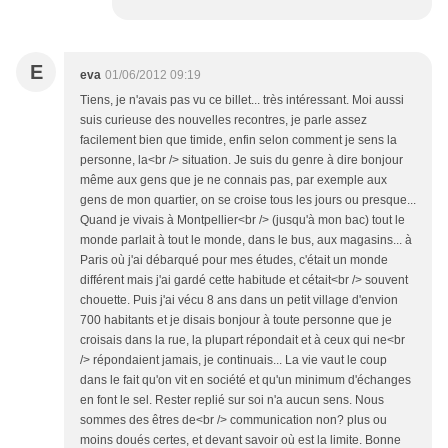
E
eva
01/06/2012 09:19
Tiens, je n'avais pas vu ce billet... très intéressant. Moi aussi
suis curieuse des nouvelles recontres, je parle assez
facilement bien que timide, enfin selon comment je sens la
personne, la<br /> situation. Je suis du genre à dire bonjour
même aux gens que je ne connais pas, par exemple aux
gens de mon quartier, on se croise tous les jours ou presque...
Quand je vivais à Montpellier<br /> (jusqu'à mon bac) tout le
monde parlait à tout le monde, dans le bus, aux magasins... à
Paris où j'ai débarqué pour mes études, c'était un monde
différent mais j'ai gardé cette habitude et cétait<br /> souvent
chouette. Puis j'ai vécu 8 ans dans un petit village d'envion
700 habitants et je disais bonjour à toute personne que je
croisais dans la rue, la plupart répondait et à ceux qui ne<br
/> répondaient jamais, je continuais... La vie vaut le coup
dans le fait qu'on vit en société et qu'un minimum d'échanges
en font le sel. Rester replié sur soi n'a aucun sens. Nous
sommes des êtres de<br /> communication non? plus ou
moins doués certes, et devant savoir où est la limite. Bonne