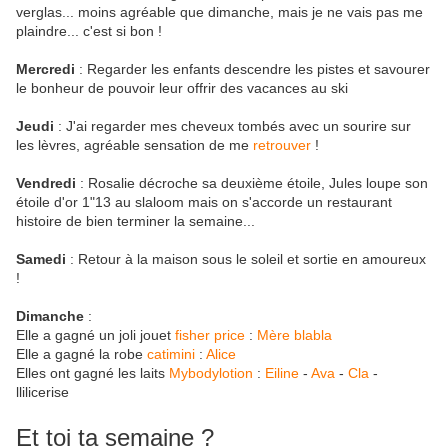
verglas... moins agréable que dimanche, mais je ne vais pas me
plaindre... c'est si bon !
Mercredi
: Regarder les enfants descendre les pistes et savourer
le bonheur de pouvoir leur offrir des vacances au ski
Jeudi
: J'ai regarder mes cheveux tombés avec un sourire sur
les lèvres, agréable sensation de me
retrouver
!
Vendredi
: Rosalie décroche sa deuxième étoile, Jules loupe son
étoile d'or 1"13 au slaloom mais on s'accorde un restaurant
histoire de bien terminer la semaine...
Samedi
: Retour à la maison sous le soleil et sortie en amoureux
!
Dimanche
:
Elle a gagné un joli jouet
fisher price
:
Mère blabla
Elle a gagné la robe
catimini
:
Alice
Elles ont gagné les laits
Mybodylotion
:
Eiline
-
Ava
-
Cla
-
llilicerise
Et toi ta semaine ?