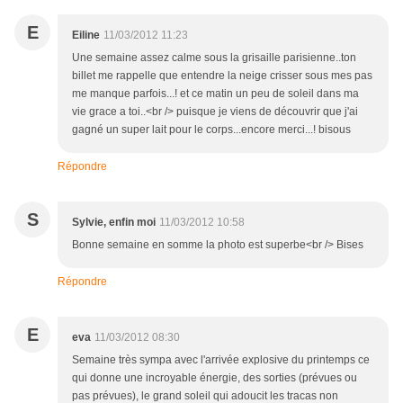
E
Eiline
11/03/2012 11:23
Une semaine assez calme sous la grisaille parisienne..ton
billet me rappelle que entendre la neige crisser sous mes pas
me manque parfois...! et ce matin un peu de soleil dans ma
vie grace a toi..<br /> puisque je viens de découvrir que j'ai
gagné un super lait pour le corps...encore merci...! bisous
Répondre
S
Sylvie, enfin moi
11/03/2012 10:58
Bonne semaine en somme la photo est superbe<br /> Bises
Répondre
E
eva
11/03/2012 08:30
Semaine très sympa avec l'arrivée explosive du printemps ce
qui donne une incroyable énergie, des sorties (prévues ou
pas prévues), le grand soleil qui adoucit les tracas non