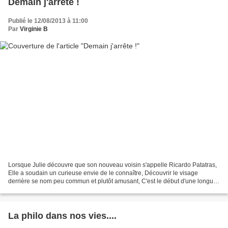
Demain j'arrête !
Publié le 12/08/2013 à 11:00
Par
Virginie B
Lorsque Julie découvre que son nouveau voisin s'appelle Ricardo Patatras,
Elle a soudain un curieuse envie de le connaître, Découvrir le visage
derrière se nom peu commun et plutôt amusant, C'est le début d'une longue
série d'événements plutôt rocambolesques,...
La philo dans nos vies....