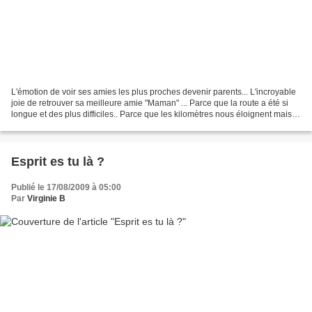
L'émotion de voir ses amies les plus proches devenir parents... L'incroyable
joie de retrouver sa meilleure amie "Maman" ... Parce que la route a été si
longue et des plus difficiles.. Parce que les kilomètres nous éloignent mais
que les liens sont toujours...
Esprit es tu là ?
Publié le 17/08/2009 à 05:00
Par
Virginie B