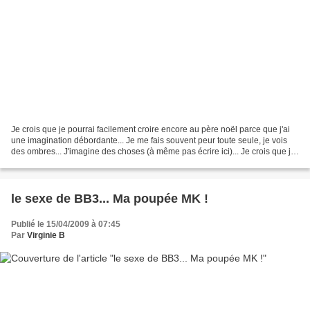
Je crois que je pourrai facilement croire encore au père noël parce que j'ai
une imagination débordante... Je me fais souvent peur toute seule, je vois
des ombres... J'imagine des choses (à même pas écrire ici)... Je crois que j'ai
entendu une porte bouger,...
le sexe de BB3... Ma poupée MK !
Publié le 15/04/2009 à 07:45
Par
Virginie B