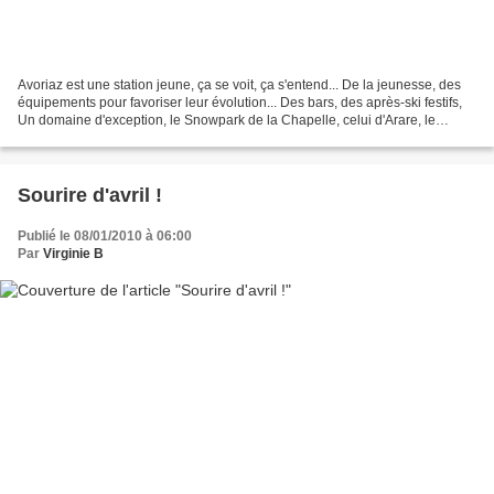
Avoriaz est une station jeune, ça se voit, ça s'entend... De la jeunesse, des
équipements pour favoriser leur évolution... Des bars, des après-ski festifs,
Un domaine d'exception, le Snowpark de la Chapelle, celui d'Arare, le
Superpipe, The Stash* , Le...
Sourire d'avril !
Publié le 08/01/2010 à 06:00
Par
Virginie B