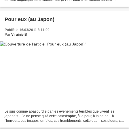
mythologie, néanmoins les...
Pour eux (au Japon)
Publié le 16/03/2011 à 11:00
Par
Virginie B
Je suis comme abasourdie par les événements terribles que vivent les
japonais... Je ne pense qu'à cette catastrophe, à la peur, à la peine... à
l'horreur... ces images terribles, ces tremblements, cette eau... ces pleurs, ces
inquiétudes... Cette fumée......