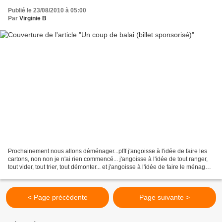
Publié le 23/08/2010 à 05:00
Par
Virginie B
Prochainement nous allons déménager...pfff j'angoisse à l'idée de faire les
cartons, non non je n'ai rien commencé... j'angoisse à l'idée de tout ranger,
tout vider, tout trier, tout démonter... et j'angoisse à l'idée de faire le ménage
d'un côté et puis...
< Page précédente
Page suivante >