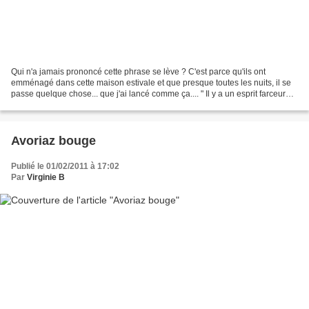
Qui n'a jamais prononcé cette phrase se lève ? C'est parce qu'ils ont
emménagé dans cette maison estivale et que presque toutes les nuits, il se
passe quelque chose... que j'ai lancé comme ça.... " Il y a un esprit farceur
dans cette maison ? " La lumière...
Avoriaz bouge
Publié le 01/02/2011 à 17:02
Par
Virginie B