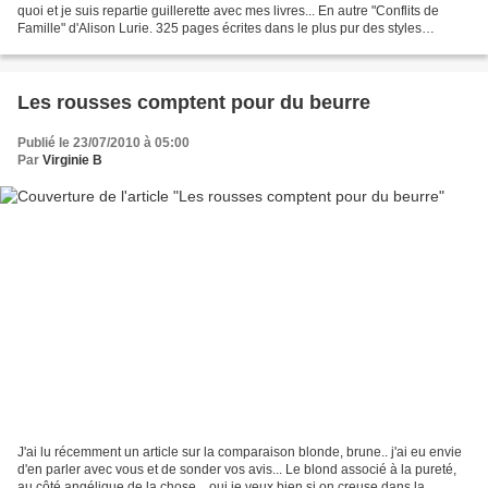
quoi et je suis repartie guillerette avec mes livres... En autre "Conflits de
Famille" d'Alison Lurie. 325 pages écrites dans le plus pur des styles
anglais, de la finesse de la...
Les rousses comptent pour du beurre
Publié le 23/07/2010 à 05:00
Par
Virginie B
J'ai lu récemment un article sur la comparaison blonde, brune.. j'ai eu envie
d'en parler avec vous et de sonder vos avis... Le blond associé à la pureté,
au côté angélique de la chose... oui je veux bien si on creuse dans la