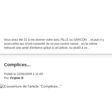
Vous avez été 31 à me donner votre avis, FILLE ou GARCON ... et puis il y
avait celles qui m'ont conseillé de ne pas vouloir savoir... et j'ai même
retrouvé une amie d'enfance grâce à cet article, ou plutôt à ce
blog..."LoloAMiami" !!! Non non non impossible...
Complices...
Publié le 11/06/2009 à 11:00
Par
Virginie B