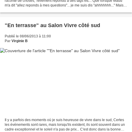
raconté de choses, Tellement répondu à des tags etc... Que lorsque Maud
m'a dit "allez reponds à mes questions"... je me suis dis "ahhhhhhh..." Mais
parce que c'est elle,...
"En terrasse" au Salon Vivre côté sud
Publié le 08/06/2013 à 11:00
Par
Virginie B
Il y a parfois des moments où je suis heureuse de vivre dans le sud, Certes
les événements sont rares, mais lorsqu'ils existent, ils sont souvent dans un
cadre exceptionnel et le soleil n'a pas de prix... C'est donc dans la bonne