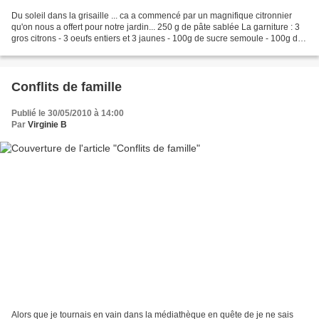
Du soleil dans la grisaille ... ca a commencé par un magnifique citronnier
qu'on nous a offert pour notre jardin... 250 g de pâte sablée La garniture : 3
gros citrons - 3 oeufs entiers et 3 jaunes - 100g de sucre semoule - 100g de
beurre mou La meringue...
Conflits de famille
Publié le 30/05/2010 à 14:00
Par
Virginie B
Alors que je tournais en vain dans la médiathèque en quête de je ne sais