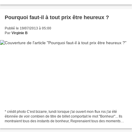
humeur que j'ai été reçue...
Pourquoi faut-il à tout prix être heureux ?
Publié le 19/07/2013 à 05:00
Par
Virginie B
* crédit photo C'est bizarre, lundi lorsque j'ai ouvert mon flux rss j'ai été
étonnée de voir combien de titre de billet comportait le mot "Bonheur"... Ils
montraient tous des instants de bonheur, Reprenaient tous des moments
particuliers où l'on s'était...