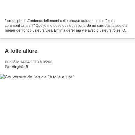
* crédit photo J'entends tellement cette phrase autour de moi, "mais
comment tu fais ?" Que je me pose des questions, Je ne suis pas la seule a
mener de front plusieurs vies, Enfin à gérer ma vie avec plusieurs rôles, On
m'a même demandé si j'avais une...
A folle allure
Publié le 14/04/2013 à 05:00
Par
Virginie B