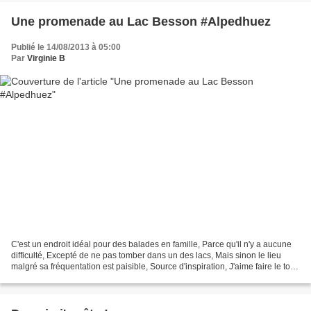
Une promenade au Lac Besson #Alpedhuez
Publié le 14/08/2013 à 05:00
Par
Virginie B
C'est un endroit idéal pour des balades en famille, Parce qu'il n'y a aucune
difficulté, Excepté de ne pas tomber dans un des lacs, Mais sinon le lieu
malgré sa fréquentation est paisible, Source d'inspiration, J'aime faire le tour,
observer la nature,...