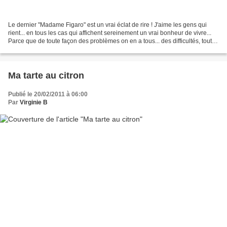
Le dernier "Madame Figaro" est un vrai éclat de rire ! J'aime les gens qui
rient... en tous les cas qui affichent sereinement un vrai bonheur de vivre...
Parce que de toute façon des problèmes on en a tous... des difficultés, tout le
monde en connait......
Ma tarte au citron
Publié le 20/02/2011 à 06:00
Par
Virginie B