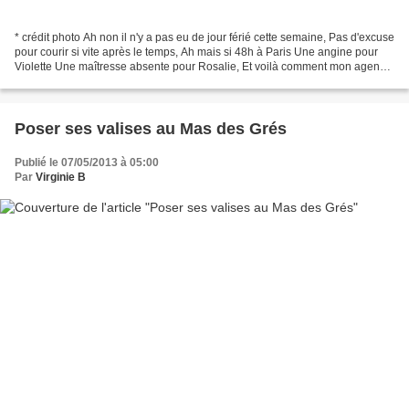
* crédit photo Ah non il n'y a pas eu de jour férié cette semaine, Pas d'excuse
pour courir si vite après le temps, Ah mais si 48h à Paris Une angine pour
Violette Une maîtresse absente pour Rosalie, Et voilà comment mon agenda
super booké part en live,...
Poser ses valises au Mas des Grés
Publié le 07/05/2013 à 05:00
Par
Virginie B