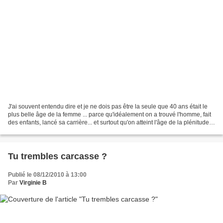
J'ai souvent entendu dire et je ne dois pas être la seule que 40 ans était le
plus belle âge de la femme ... parce qu'idéalement on a trouvé l'homme, fait
des enfants, lancé sa carrière... et surtout qu'on atteint l'âge de la plénitude !
L'âge où l'on...
Tu trembles carcasse ?
Publié le 08/12/2010 à 13:00
Par
Virginie B