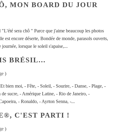
HÔ, MON BOARD DU JOUR
d "L'été sera chô " Parce que j'aime beaucoup les photos
elle est encore déserte, Bondée de monde, parasols ouverts,
 journée, lorsque le soleil s'apaise,...
S BRÉSIL...
ge
)
t bien moi, - Fête, - Soleil, - Sourire, - Danse, - Plage, -
 de sucre, - Amérique Latine, - Rio de Janeiro, -
apoeira, - Ronaldo, - Ayrton Senna, -...
®, C'EST PARTI !
ge
)