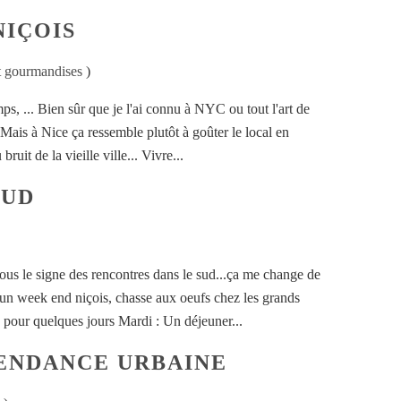
NIÇOIS
et gourmandises
)
mps, ... Bien sûr que je l'ai connu à NYC ou tout l'art de
 Mais à Nice ça ressemble plutôt à goûter le local en
ruit de la vieille ville... Vivre...
SUD
sous le signe des rencontres dans le sud...ça me change de
d'un week end niçois, chasse aux oeufs chez les grands
e pour quelques jours Mardi : Un déjeuner...
ENDANCE URBAINE