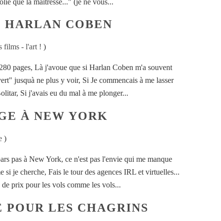
lie que la maîtresse..." (je ne vous...
- HARLAN COBEN
 films - l'art !
)
s 280 pages, Là j'avoue que si Harlan Coben m'a souvent
vert" jusquà ne plus y voir, Si Je commencais à me lasser
itar, Si j'avais eu du mal à me plonger...
GE À NEW YORK
e
)
pars pas à New York, ce n'est pas l'envie qui me manque
 si je cherche, Fais le tour des agences IRL et virtuelles...
de prix pour les vols comme les vols...
GE POUR LES CHAGRINS