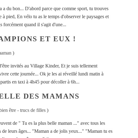
ça a du bon... D'abord parce que comme sport, tu trouves
e à pied, En vélo tu as le temps d'observer le paysages et
as forcément quand il s'agit d'une...
AMPIONS ET EUX !
 maman
)
'être invités au Village Kinder, Et je suis tellement
vre cette journée... Ok je les ai réveillé lundi matin à
rtis en taxi à 4h45 pour décoller à 6h...
BELLE DES MAMANS
ien être - trucs de filles
)
uvent de " Tu es la plus belle maman ..." avec tous les
es de leurs âges... "Maman a de jolis yeux..." "Maman tu es