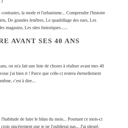
)
es contrastes, la mode et l'urbanisme... Comprendre l'histoire
olets, De grandes fenêtres, Le quadrillage des rues, Les
es magasins, Les sites historiques......
RE AVANT SES 40 ANS
 ans, on m'a fait une liste de choses à réaliser avant mes 40
'avoue j'ai bien ri ! Parce que celle-ci restera éternellement
 même, c'est à dire...
 l'habitude de faire le bilan du mois... Pourtant ce mois-ci
 crois sincérement que je ne l'oublierai pas... J'ai pleuré,