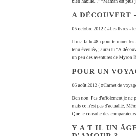
bien habillé..." "Maman est plus jo
A DÉCOUVERT 
05 octobre 2012 ( #
Les livres - les
Il m'a fallu 48h pour terminer le
tenu éveillée, j'aurai lu "A décou
un peu des aventures de Myron Bol
POUR UN VOYA
06 août 2012 ( #
Carnet de voyag
Ben non, Pas d'affolement je ne 
mais ce n'est pas d'actualité, Même
Que je consulte des comparateurs 
Y A T IL UN Â
D'AMOUR ?