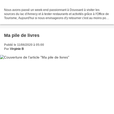
Nous avons passé un week-end passionnant à Doussard à visiter les
sources du lac d'Annecy et à tester restaurants et activités grâce à l'Office de
Tourisme, Aujourd'hui si nous envisageons d'y retourner c'est au moins pour
ces 10 raisons : me faire masser...
Ma pile de livres
Publié le 11/06/2020 à 05:00
Par
Virginie B