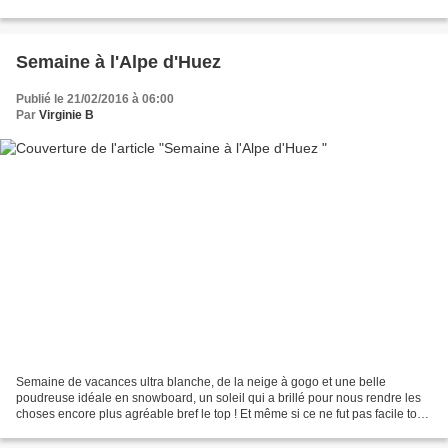
j'ai conservé ou adopté un autre paradigme,...
Semaine à l'Alpe d'Huez
Publié le 21/02/2016 à 06:00
Par
Virginie B
Semaine de vacances ultra blanche, de la neige à gogo et une belle
poudreuse idéale en snowboard, un soleil qui a brillé pour nous rendre les
choses encore plus agréable bref le top ! Et même si ce ne fut pas facile tous
les jours, 10 jours solo avec...