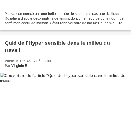
Mars a commencé par une belle journée de sport mais pas que d'ailleurs...
Rosalie a disputé deux matchs de tennis, dont un en équipe qui a nourri de
fierté mon coeur de maman, c'était l'anniversaire de ma meilleur amie... J'ai
récupéré Jules à 18h après...
Quid de l'Hyper sensible dans le milieu du
travail
Publié le 19/04/2021 à 05:00
Par
Virginie B