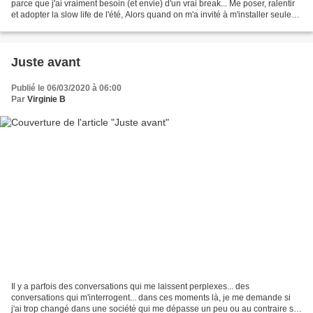
parce que j'ai vraiment besoin (et envie) d'un vrai break... Me poser, ralentir
et adopter la slow life de l'été, Alors quand on m'a invité à m'installer seule
ou en famille dans...
Juste avant
Publié le 06/03/2020 à 06:00
Par
Virginie B
Il y a parfois des conversations qui me laissent perplexes... des
conversations qui m'interrogent... dans ces moments là, je me demande si
j'ai trop changé dans une société qui me dépasse un peu ou au contraire si