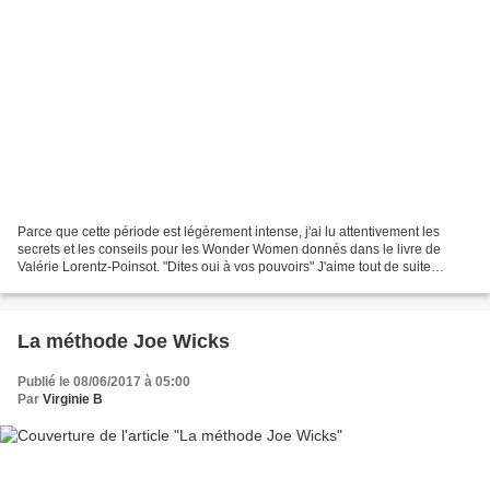
Parce que cette période est légèrement intense, j'ai lu attentivement les
secrets et les conseils pour les Wonder Women donnés dans le livre de
Valérie Lorentz-Poinsot. "Dites oui à vos pouvoirs" J'aime tout de suite
comment les choses sont amenées, être...
La méthode Joe Wicks
Publié le 08/06/2017 à 05:00
Par
Virginie B