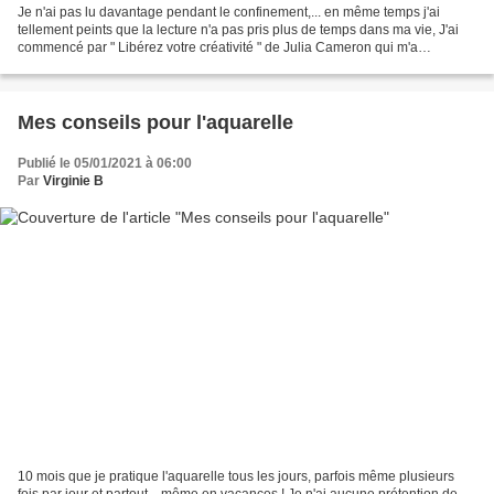
Je n'ai pas lu davantage pendant le confinement,... en même temps j'ai
tellement peints que la lecture n'a pas pris plus de temps dans ma vie, J'ai
commencé par " Libérez votre créativité " de Julia Cameron qui m'a
beaucoup aidé pour mes débuts en aquarelle,...
Mes conseils pour l'aquarelle
Publié le 05/01/2021 à 06:00
Par
Virginie B
10 mois que je pratique l'aquarelle tous les jours, parfois même plusieurs
fois par jour et partout... même en vacances ! Je n'ai aucune prétention de