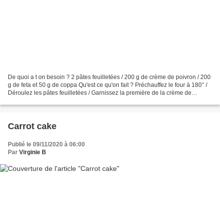
De quoi a t on besoin ? 2 pâtes feuilletées / 200 g de crème de poivron / 200
g de feta et 50 g de coppa Qu'est ce qu'on fait ? Préchauffez le four à 180° /
Déroulez les pâtes feuilletées / Garnissez la première de la crème de
poivron, émiettez la feta...
Carrot cake
Publié le 09/11/2020 à 06:00
Par
Virginie B