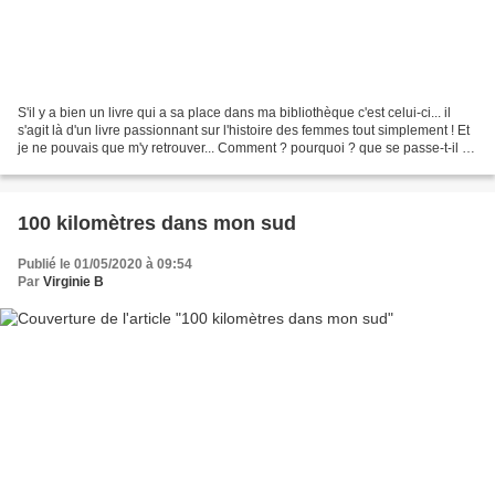
S'il y a bien un livre qui a sa place dans ma bibliothèque c'est celui-ci... il
s'agit là d'un livre passionnant sur l'histoire des femmes tout simplement ! Et
je ne pouvais que m'y retrouver... Comment ? pourquoi ? que se passe-t-il ?
Enfin l'auteur...
100 kilomètres dans mon sud
Publié le 01/05/2020 à 09:54
Par
Virginie B