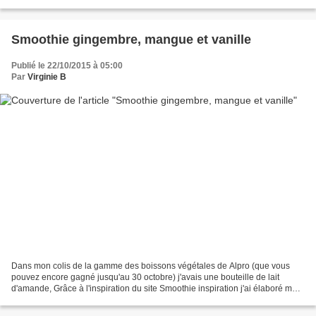
avec les filles en fond sonore, chacune...
Smoothie gingembre, mangue et vanille
Publié le 22/10/2015 à 05:00
Par
Virginie B
Dans mon colis de la gamme des boissons végétales de Alpro (que vous
pouvez encore gagné jusqu'au 30 octobre) j'avais une bouteille de lait
d'amande, Grâce à l'inspiration du site Smoothie inspiration j'ai élaboré mon
smoothie du jour, Qu'est ce qu'on...