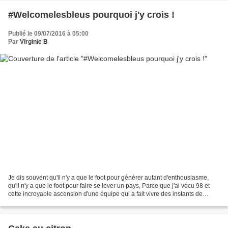
#Welcomelesbleus pourquoi j'y crois !
Publié le 09/07/2016 à 05:00
Par
Virginie B
Je dis souvent qu'il n'y a que le foot pour générer autant d'enthousiasme,
qu'il n'y a que le foot pour faire se lever un pays, Parce que j'ai vécu 98 et
cette incroyable ascension d'une équipe qui a fait vivre des instants de
liesse comme jamais à un...