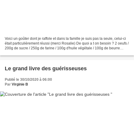
Voici un goûter dont je raffole et dans la famille je suis pas la seule, celui-ci
était particulièrement réussi (merci Rosalie) De quoi a t on besoin ? 2 oeufs /
200g de sucre / 250g de farine / 100g d'huile végétale / 100g de beurre
fondu / 1 sachet...
Le grand livre des guérisseuses
Publié le 30/10/2020 à 06:00
Par
Virginie B