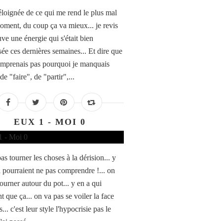
 éloignée de ce qui me rend le plus mal
oment, du coup ça va mieux... je revis
uve une énergie qui s'était bien
ée ces dernières semaines... Et dire que
omprenais pas pourquoi je manquais
de "faire", de "partir",...
EUX 1 - MOI 0
s tourner les choses à la dérision... y
i pourraient ne pas comprendre !... on
ourner autour du pot... y en a qui
t que ça... on va pas se voiler la face
... c'est leur style l'hypocrisie pas le