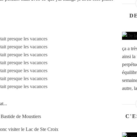
D
ça a trè
ainsi la
perpétue
équilibr
semaine
autre, la
t...
C'E
a Bastide de Moustiers
 donc visiter le Lac de Ste Croix