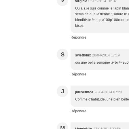
V
virginie
05/05/2014 18:16
Oulala je suis comme le lapin blanc 
semaine que la tienne : j'adore le 
bientôt<br /> http://100p100cocot
bises
Répondre
S
swettylux
28/04/2014 17:19
oui une belle semaine :)<br /> su
Répondre
J
julesetmoa
28/04/2014 07:23
Comme d'habitude, une bien belle
Répondre
M
MamieVlin
27/04/2014 23:56