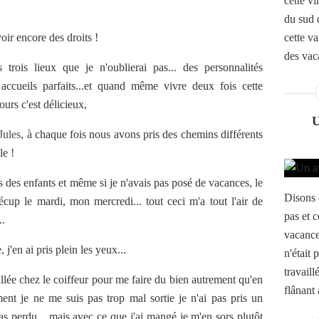
cette vi
du sud q
ir encore des droits !
cette va
des vac
s trois lieux que je n'oublierai pas... des personnalités
 accueils parfaits...et quand même vivre deux fois cette
urs c'est délicieux,
Jules
, à chaque fois nous avons pris des chemins différents
le !
 des enfants et même si je n'avais pas posé de vacances, le
Disons 
cup le mardi, mon mercredi... tout ceci m'a tout l'air de
pas et c
..
vacance
 j'en ai pris plein les yeux...
n'était 
travail
llée chez le coiffeur pour me faire du bien autrement qu'en
flânant 
ement je ne me suis pas trop mal sortie je n'ai pas pris un
as perdu... mais avec ce que j'ai mangé je m'en sors plutôt