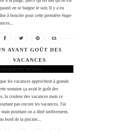
rée à la plage, parce qu'on sait qu'on est
uand on se baigne le soir, Il y a eu
lise à boucler pour cette première étape
ances...
UN AVANT GOÛT DES
VACANCES
que les vacances approchent à grands
ette semaine ça avait le goût des
s, la couleur des vacances mais ce
pourtant pas encore les vacances, J'ai
lé mais pourtant on a diné tardivement,
au bord de la piscine...