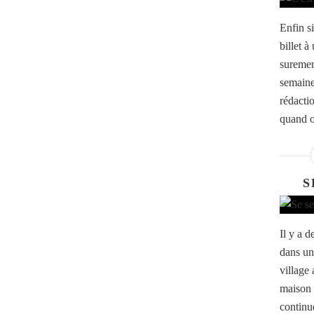
Enfin s
billet à
suremen
semaine
rédactio
quand o
S
Il y a 
dans un
village
maison 
continu