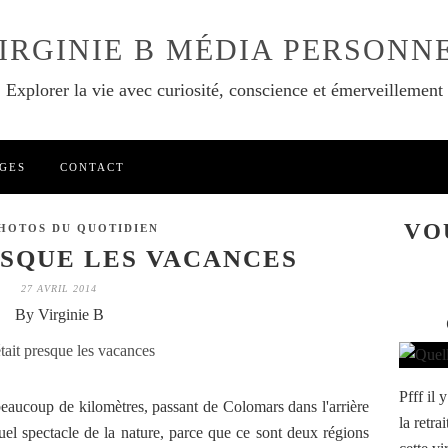
IRGINIE B MÉDIA PERSONN
Explorer la vie avec curiosité, conscience et émerveillement
GES
CONTACT
VO
PHOTOS DU QUOTIDIEN
ESQUE LES VACANCES
27 AVRIL 2014
By Virginie B
Pfff il 
 beaucoup de kilomètres, passant de Colomars dans l'arrière
la retra
el spectacle de la nature, parce que ce sont deux régions