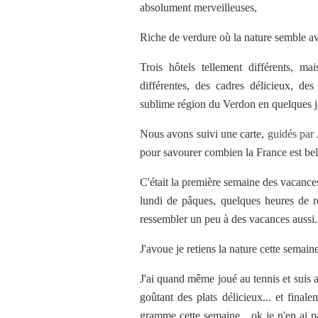
absolument merveilleuses,
Riche de verdure où la nature semble avo
Trois hôtels tellement différents, mai
différentes, des cadres délicieux, des
sublime région du Verdon en quelques jo
Nous avons suivi une carte,
guidés par 
pour savourer combien la France est bel
C'était la première semaine des vacances
lundi de pâques, quelques heures de ré
ressembler un peu à des vacances aussi.
J'avoue je retiens la nature cette semaine,
J'ai quand même joué au tennis et suis a
goûtant des plats délicieux... et final
gramme cette semaine... ok je n'en ai p