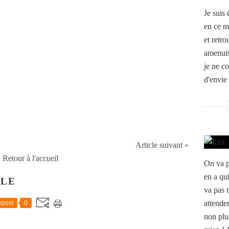
Je suis
en ce m
et retro
amenuis
je ne c
d'envie 
Article suivant »
Retour à l'accueil
On va pa
en a qu
CLE
va pas t
attenden
post
0
non plus