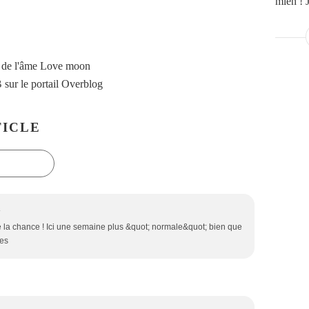
mien ! J
 de l'âme Love moon
B
sur le portail Overblog
ICLE
4
e la chance ! Ici une semaine plus &quot; normale&quot; bien que
ces