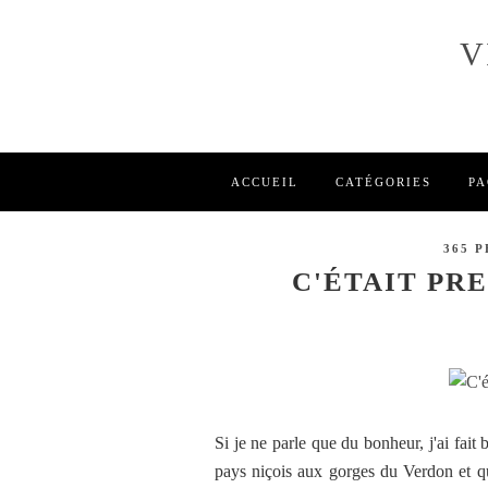
V
ACCUEIL
CATÉGORIES
PA
365 
C'ÉTAIT PR
Si je ne parle que du bonheur, j'ai fait
pays niçois aux gorges du Verdon et qu