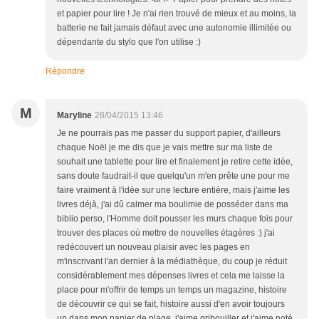
et papier pour lire ! Je n'ai rien trouvé de mieux et au moins, la
batterie ne fait jamais défaut avec une autonomie illimitée ou
dépendante du stylo que l'on utilise :)
Répondre
M
Maryline
28/04/2015 13:46
Je ne pourrais pas me passer du support papier, d'ailleurs
chaque Noël je me dis que je vais mettre sur ma liste de
souhait une tablette pour lire et finalement je retire cette idée,
sans doute faudrait-il que quelqu'un m'en prête une pour me
faire vraiment à l'idée sur une lecture entière, mais j'aime les
livres déjà, j'ai dû calmer ma boulimie de posséder dans ma
biblio perso, l'Homme doit pousser les murs chaque fois pour
trouver des places où mettre de nouvelles étagères :) j'ai
redécouvert un nouveau plaisir avec les pages en
m'inscrivant l'an dernier à la médiathèque, du coup je réduit
considérablement mes dépenses livres et cela me laisse la
place pour m'offrir de temps un temps un magazine, histoire
de découvrir ce qui se fait, histoire aussi d'en avoir toujours
un dans mon panier de plage, j'aime gribouiller et j'aime noté