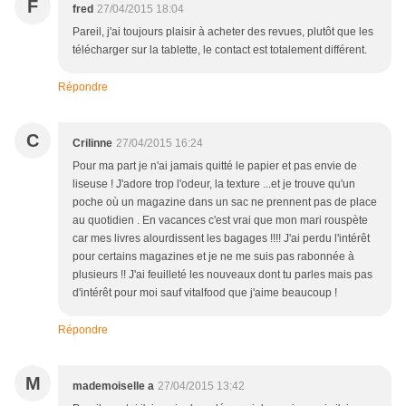
F
fred
27/04/2015 18:04
Pareil, j'ai toujours plaisir à acheter des revues, plutôt que les
télécharger sur la tablette, le contact est totalement différent.
Répondre
C
Crilinne
27/04/2015 16:24
Pour ma part je n'ai jamais quitté le papier et pas envie de
liseuse ! J'adore trop l'odeur, la texture ...et je trouve qu'un
poche où un magazine dans un sac ne prennent pas de place
au quotidien . En vacances c'est vrai que mon mari rouspète
car mes livres alourdissent les bagages !!!! J'ai perdu l'intérêt
pour certains magazines et je ne me suis pas rabonnée à
plusieurs !! J'ai feuilleté les nouveaux dont tu parles mais pas
d'intérêt pour moi sauf vitalfood que j'aime beaucoup !
Répondre
M
mademoiselle a
27/04/2015 13:42