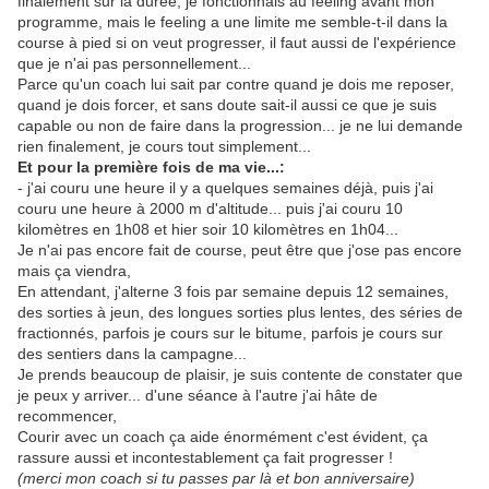
finalement sur la durée, je fonctionnais au feeling avant mon
programme, mais le feeling a une limite me semble-t-il dans la
course à pied si on veut progresser, il faut aussi de l'expérience
que je n'ai pas personnellement...
Parce qu'un coach lui sait par contre quand je dois me reposer,
quand je dois forcer, et sans doute sait-il aussi ce que je suis
capable ou non de faire dans la progression... je ne lui demande
rien finalement, je cours tout simplement...
Et pour la première fois de ma vie...:
- j'ai couru une heure il y a quelques semaines déjà, puis j'ai
couru une heure à 2000 m d'altitude... puis j'ai couru 10
kilomètres en 1h08 et hier soir 10 kilomètres en 1h04...
Je n'ai pas encore fait de course, peut être que j'ose pas encore
mais ça viendra,
En attendant, j'alterne 3 fois par semaine depuis 12 semaines,
des sorties à jeun, des longues sorties plus lentes, des séries de
fractionnés, parfois je cours sur le bitume, parfois je cours sur
des sentiers dans la campagne...
Je prends beaucoup de plaisir, je suis contente de constater que
je peux y arriver... d'une séance à l'autre j'ai hâte de
recommencer,
Courir avec un coach ça aide énormément c'est évident, ça
rassure aussi et incontestablement ça fait progresser !
(merci mon coach si tu passes par là et bon anniversaire)