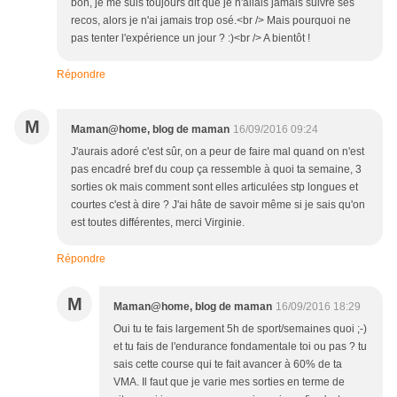
bon, je me suis toujours dit que je n'allais jamais suivre ses
recos, alors je n'ai jamais trop osé.<br /> Mais pourquoi ne
pas tenter l'expérience un jour ? :)<br /> A bientôt !
Répondre
M
Maman@home, blog de maman
16/09/2016 09:24
J'aurais adoré c'est sûr, on a peur de faire mal quand on n'est
pas encadré bref du coup ça ressemble à quoi ta semaine, 3
sorties ok mais comment sont elles articulées stp longues et
courtes c'est à dire ? J'ai hâte de savoir même si je sais qu'on
est toutes différentes, merci Virginie.
Répondre
M
Maman@home, blog de maman
16/09/2016 18:29
Oui tu te fais largement 5h de sport/semaines quoi ;-)
et tu fais de l'endurance fondamentale toi ou pas ? tu
sais cette course qui te fait avancer à 60% de ta
VMA. Il faut que je varie mes sorties en terme de