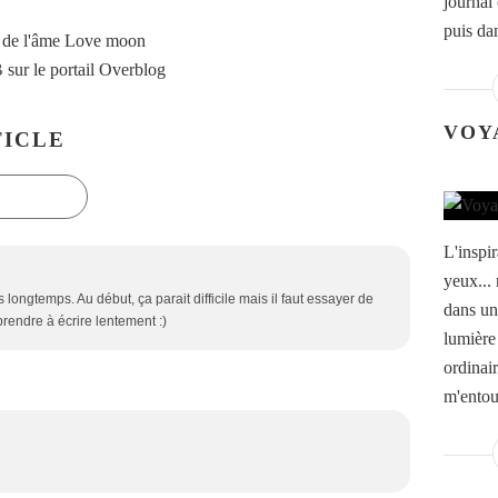
journal
puis da
 de l'âme Love moon
B
sur le portail Overblog
VOY
ICLE
L'inspir
yeux... 
s longtemps. Au début, ça parait difficile mais il faut essayer de
dans un
prendre à écrire lentement :)
lumière
ordinai
m'entour