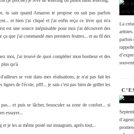
 (je précise) je rêve de lettering ou plutôt hand lettering.
re, tu sais quand Amazon te propose on sait pas parfois
t... et bien j'ai cliqué et j'ai enfin reçu ce livre qui m'a
La créa
est est une source inépuisable pour moi j'ai découvert des
artistes
me ça que j'ai commandé mes premiers feutres... et au fil des
parfois 
rappell
d’expre
chez moi, j'ai trouvé de quoi compléter mon bonheur et des
souvent,
t plus qu'à
d'ailleurs se voir dans mes réalisations, je n'ai pas fait les
 lignes de l'école, pfff... je sais c'est pas bien de griller les
C’E
 pas... et puis se lâcher, bousculer sa zone de confort... si
Septemb
ien essayer...
d’agend
 et je les ai même posté sur instagram, après tout...
promesse