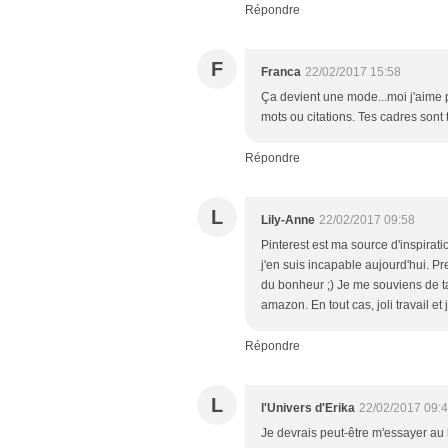
Répondre
F
Franca
22/02/2017 15:58
Ça devient une mode...moi j'aime pa
mots ou citations. Tes cadres sont 
Répondre
L
Lily-Anne
22/02/2017 09:58
Pinterest est ma source d'inspiratio
j'en suis incapable aujourd'hui. Pr
du bonheur ;) Je me souviens de ta
amazon. En tout cas, joli travail et 
Répondre
L
l'Univers d'Erika
22/02/2017 09:
Je devrais peut-être m'essayer au h