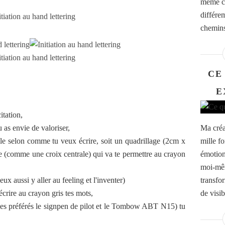
même co
différem
chemins 
CE
E
itation,
u as envie de valoriser,
Ma créat
ille selon comme tu veux écrire, soit un quadrillage (2cm x
mille fo
ne (comme une croix centrale) qui va te permettre au crayon
émotion
moi-mêm
peux aussi y aller au feeling et l'inventer)
transfo
crire au crayon gris tes mots,
de visib
(mes préférés le signpen de pilot et le Tombow ABT N15) tu