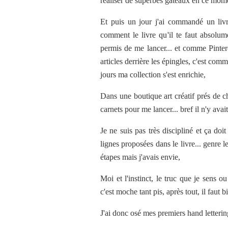
réaliser de superbes gâteaux en ce moment
Et puis un jour j'ai commandé un liv
comment le livre qu'il te faut absolumen
permis de me lancer... et comme Pinter
articles derrière les épingles, c'est com
jours ma collection s'est enrichie,
Dans une boutique art créatif prés de 
carnets pour me lancer... bref il n'y avai
Je ne suis pas très discipliné et ça doit 
lignes proposées dans le livre... genre les
étapes mais j'avais envie,
Moi et l'instinct, le truc que je sens ou
c'est moche tant pis, après tout, il faut b
J'ai donc osé mes premiers hand lettering