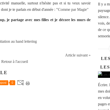
tivité manuelle, surtout n'hésite pas et si tu veux savoir
Il y a m
e dont je te parlais en début d'année : "
Comme par Magie"
paysage
silence.
p, je partage avec mes filles et je décore les murs de
vois, de
de ce qu
sensoriel
Article suivant »
LE
Retour à l'accueil
LES
CLE
post
0
Écrire.
mes doig
en volut
pages en