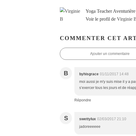
Yoga Teacher Aventurière
Voir le profil de
Virginie 
COMMENTER CET ART
Ajouter un commentaire
B
byhisgrace
01/11/2017 14:48
moi aussi je m'y suis mise il y a pa
s’exercer tous les jours et de réap
Répondre
S
swettylux
02/03/2017 21:10
jadoreeeeee