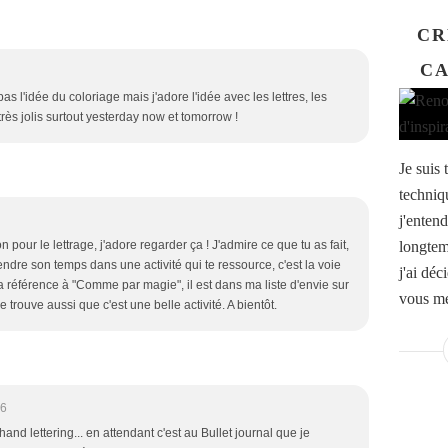
CR
CA
s l'idée du coloriage mais j'adore l'idée avec les lettres, les
très jolis surtout yesterday now et tomorrow !
Je suis 
techniq
j'entend
longtemp
n pour le lettrage, j'adore regarder ça ! J'admire ce que tu as fait,
endre son temps dans une activité qui te ressource, c'est la voie
j'ai déc
 référence à "Comme par magie", il est dans ma liste d'envie sur
vous me
je trouve aussi que c'est une belle activité. A bientôt.
46
and lettering... en attendant c'est au Bullet journal que je