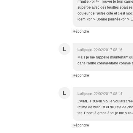
m'initie.<br /> Trouver le bon carne
superbe avec des feuilles épaisses 
couleur de l'autre côté et c'est mo
idem.<br /> Bonne journée<br /> E
Répondre
L
Lollipops
22/02/2017 08:16
Mais je me rappelle maintenant que t
dans l'autre commentaire comme si 
Répondre
L
Lollipops
22/02/2017 08:14
J'AIME TROP!!! Moi je voulais crée
intime de wishlist et de liste de ch
fait. Donc là grace à toi je me suis 
Répondre