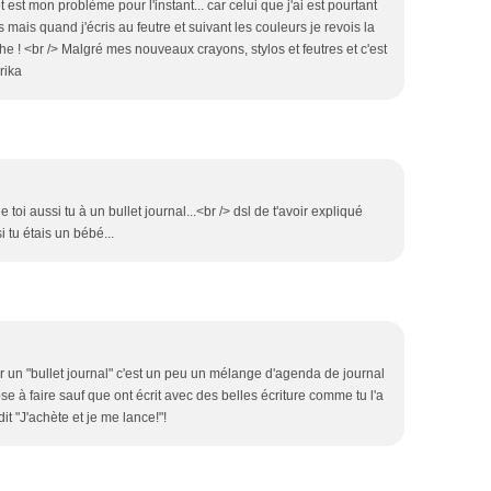
t est mon problème pour l'instant... car celui que j'ai est pourtant
mais quand j'écris au feutre et suivant les couleurs je revois la
che ! <br /> Malgré mes nouveaux crayons, stylos et feutres et c'est
rika
oi aussi tu à un bullet journal...<br /> dsl de t'avoir expliqué
tu étais un bébé...
r un "bullet journal" c'est un peu un mélange d'agenda de journal
ose à faire sauf que ont écrit avec des belles écriture comme tu l'a
dit "J'achète et je me lance!"!