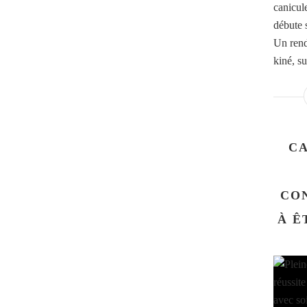
canicule
débute 
Un rend
kiné, su
CA
CO
À Ê