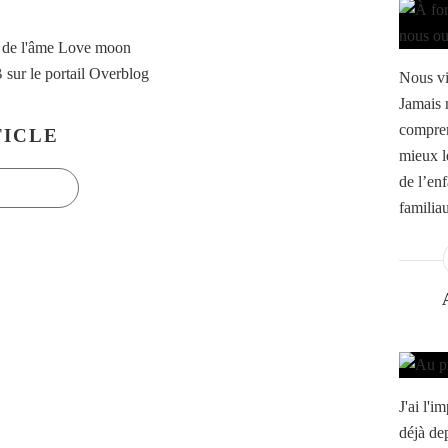
 de l'âme Love moon
B
sur le portail Overblog
Nous vi
Jamais 
compren
ICLE
mieux l
de l’en
familiau
J'ai l'
déjà dep