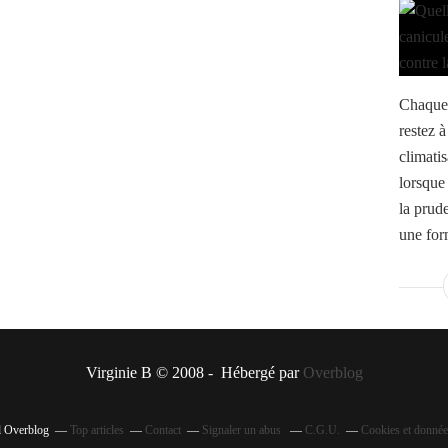
Chaque 
restez à
climatis
lorsque
la prud
une for
Virginie B © 2008 - Hébergé par
Overblog
il Overblog
Top articles
Contact
Signaler un abus
C.G.U.
Cookies et donnée