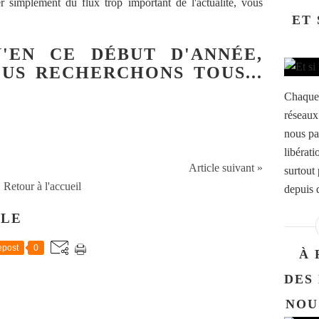
 simplement du flux trop important de l'actualité, vous
ET 
'EN CE DÉBUT D'ANNÉE,
OUS RECHERCHONS TOUS...
Chaque 
réseaux
nous par
libérati
Article suivant »
surtout
Retour à l'accueil
depuis d
CLE
post
0
À 
DES
NOU