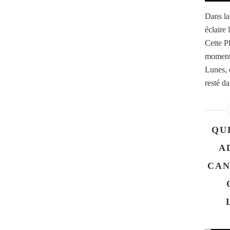
Dans la
éclaire 
Cette P
moment 
Lunes, e
resté d
QU
A
CAN