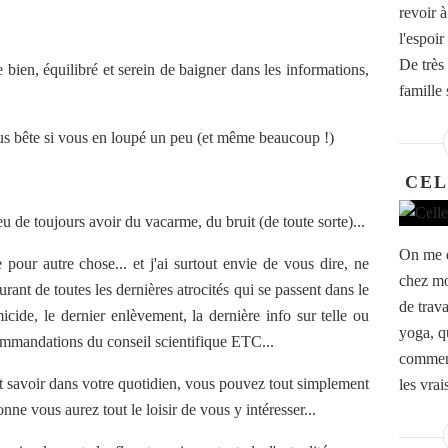
revoir 
l'espoir
De très
ien, équilibré et serein de baigner dans les informations,
famille s
us bête si vous en loupé un peu (et même beaucoup !)
CEL
u de toujours avoir du vacarme, du bruit (de toute sorte)...
On me d
e pour autre chose... et j'ai surtout envie de vous dire, ne
chez mo
urant de toutes les dernières atrocités qui se passent dans le
de trava
icide, le dernier enlèvement, la dernière info sur telle ou
yoga, q
ecommandations du conseil scientifique ETC...
commenc
ut savoir dans votre quotidien, vous pouvez tout simplement
les vra
ionne vous aurez tout le loisir de vous y intéresser...