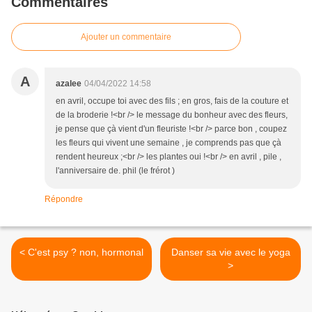
Commentaires
Ajouter un commentaire
A
azalee
04/04/2022 14:58
en avril, occupe toi avec des fils ; en gros, fais de la couture et
de la broderie !<br /> le message du bonheur avec des fleurs,
je pense que çà vient d'un fleuriste !<br /> parce bon , coupez
les fleurs qui vivent une semaine , je comprends pas que çà
rendent heureux ;<br /> les plantes oui !<br /> en avril , pile ,
l'anniversaire de. phil (le frérot )
Répondre
< C'est psy ? non, hormonal
Danser sa vie avec le yoga
>