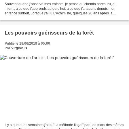
Souvent quand j'observe mes enfants, je pense au chemin parcouru, au
mien... à ce que j'apprends aujourd'hui, à ce que j'ai appris depuis mon
enfance surtout, Lorsque j'ai lu L'Achimiste, quelques 20 ans après la
première fois... j'ai recherché CE carnet...
Les pouvoirs guérisseurs de la forêt
Publié le 18/06/2018 à 05:00
Par
Virginie B
Il y a quelques semaines j'ai lu "La méthode Ikigai" paru en mars des mêmes