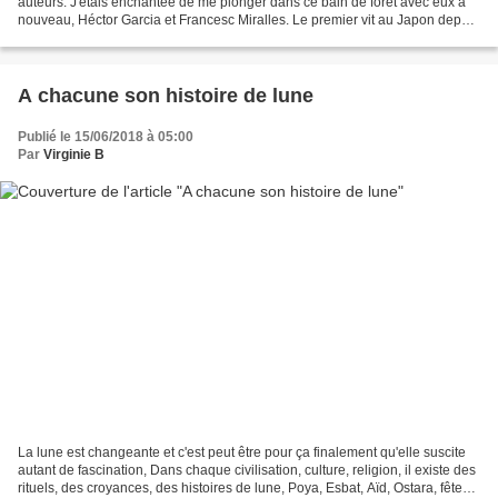
auteurs. J'étais enchantée de me plonger dans ce bain de forêt avec eux à
nouveau, Héctor Garcia et Francesc Miralles. Le premier vit au Japon depuis
plus de 12 ans, le deuxième...
A chacune son histoire de lune
Publié le 15/06/2018 à 05:00
Par
Virginie B
La lune est changeante et c'est peut être pour ça finalement qu'elle suscite
autant de fascination, Dans chaque civilisation, culture, religion, il existe des
rituels, des croyances, des histoires de lune, Poya, Esbat, Aïd, Ostara, fête