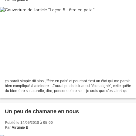
ça parait simple dit ainsi, "être en paix" et pourtant c'est un état qui me parait
bien compliqué à atteindre... J'aurai pu choisir aussi "être aligné", cette quête
du bien-être si naturelle, dire, penser et être soi... je crois que c'est ainsi que
vient...
Un peu de chamane en nous
Publié le 14/05/2018 à 05:00
Par
Virginie B