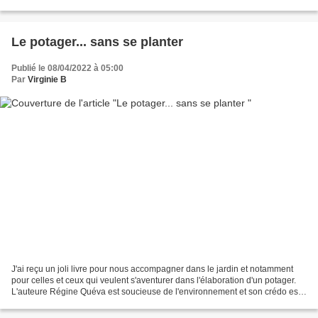
l'évolution de la femme, c'est...
Le potager... sans se planter
Publié le 08/04/2022 à 05:00
Par
Virginie B
J'ai reçu un joli livre pour nous accompagner dans le jardin et notamment
pour celles et ceux qui veulent s'aventurer dans l'élaboration d'un potager.
L'auteure Régine Quéva est soucieuse de l'environnement et son crédo est :
respecter la nature et utiliser...