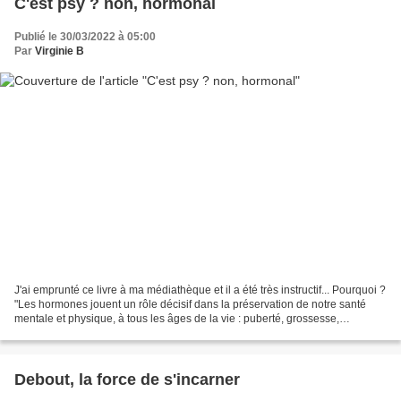
C'est psy ? non, hormonal
Publié le 30/03/2022 à 05:00
Par
Virginie B
J'ai emprunté ce livre à ma médiathèque et il a été très instructif... Pourquoi ?
"Les hormones jouent un rôle décisif dans la préservation de notre santé
mentale et physique, à tous les âges de la vie : puberté, grossesse,
ménopause, andropause... etc....
Debout, la force de s'incarner