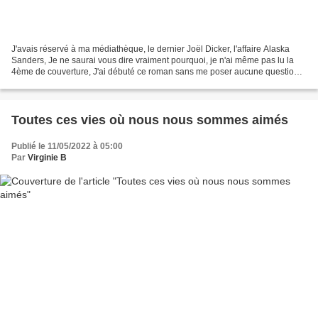
J'avais réservé à ma médiathèque, le dernier Joël Dicker, l'affaire Alaska
Sanders, Je ne saurai vous dire vraiment pourquoi, je n'ai même pas lu la
4ème de couverture, J'ai débuté ce roman sans me poser aucune question,
faut dire que j'ai été à l'époque...
Toutes ces vies où nous nous sommes aimés
Publié le 11/05/2022 à 05:00
Par
Virginie B