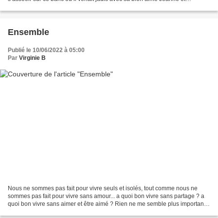
Philomène 15 ans, noyée dans son chagrin...
Ensemble
Publié le 10/06/2022 à 05:00
Par
Virginie B
Nous ne sommes pas fait pour vivre seuls et isolés, tout comme nous ne
sommes pas fait pour vivre sans amour... a quoi bon vivre sans partage ? a
quoi bon vivre sans aimer et être aimé ? Rien ne me semble plus important
que de voir ensemble un coucher...