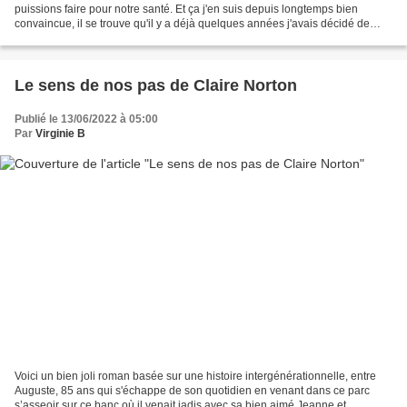
puissions faire pour notre santé. Et ça j'en suis depuis longtemps bien
convaincue, il se trouve qu'il y a déjà quelques années j'avais décidé de
stopper le sucre et lu à ce sujet...
Le sens de nos pas de Claire Norton
Publié le 13/06/2022 à 05:00
Par
Virginie B
Voici un bien joli roman basée sur une histoire intergénérationnelle, entre
Auguste, 85 ans qui s'échappe de son quotidien en venant dans ce parc
s’asseoir sur ce banc où il venait jadis avec sa bien aimé Jeanne et