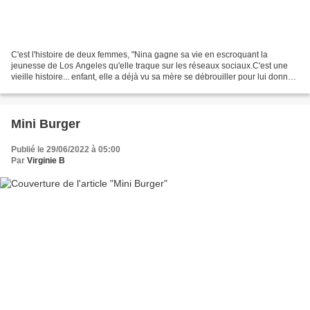
C'est l'histoire de deux femmes, "Nina gagne sa vie en escroquant la
jeunesse de Los Angeles qu'elle traque sur les réseaux sociaux.C'est une
vieille histoire... enfant, elle a déjà vu sa mère se débrouiller pour lui donner
une vie digne de ce nom en...
Mini Burger
Publié le 29/06/2022 à 05:00
Par
Virginie B