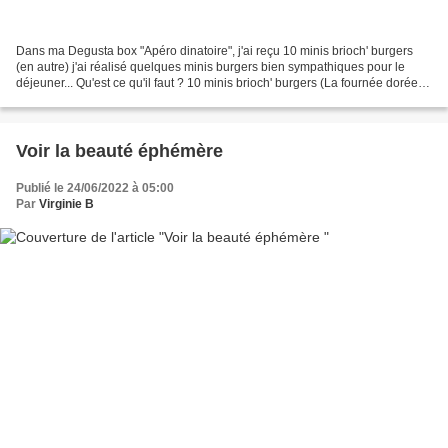
Dans ma Degusta box "Apéro dinatoire", j'ai reçu 10 minis brioch' burgers
(en autre) j'ai réalisé quelques minis burgers bien sympathiques pour le
déjeuner... Qu'est ce qu'il faut ? 10 minis brioch' burgers (La fournée dorée) /
une belle tomate ronde...
Voir la beauté éphémère
Publié le 24/06/2022 à 05:00
Par
Virginie B