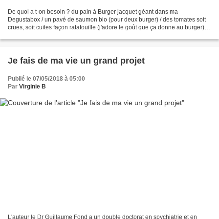
De quoi a t-on besoin ? du pain à Burger jacquet géant dans ma
Degustabox / un pavé de saumon bio (pour deux burger) / des tomates soit
crues, soit cuites façon ratatouille (j'adore le goût que ça donne au burger) /
salade / mozza / tapenade Qu'est ce...
Je fais de ma vie un grand projet
Publié le 07/05/2018 à 05:00
Par
Virginie B
L'auteur le Dr Guillaume Fond a un double doctorat en spychiatrie et en