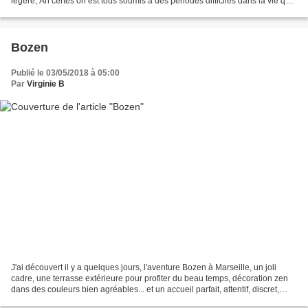
légère, Ah certes on est tous soumis à des périodes difficiles dans la vie qui
vont susciter plus ou...
Bozen
Publié le 03/05/2018 à 05:00
Par
Virginie B
J'ai découvert il y a quelques jours, l'aventure Bozen à Marseille, un joli
cadre, une terrasse extérieure pour profiter du beau temps, décoration zen
dans des couleurs bien agréables... et un accueil parfait, attentif, discret,
convivial cependant, LE...