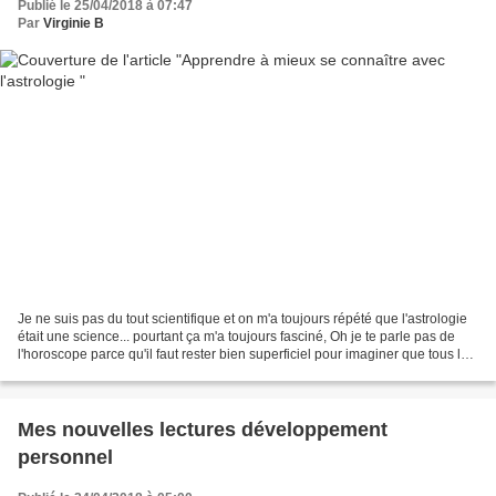
Publié le 25/04/2018 à 07:47
Par
Virginie B
Je ne suis pas du tout scientifique et on m'a toujours répété que l'astrologie
était une science... pourtant ça m'a toujours fasciné, Oh je te parle pas de
l'horoscope parce qu'il faut rester bien superficiel pour imaginer que tous les
gémeaux de la terre...
Mes nouvelles lectures développement
personnel