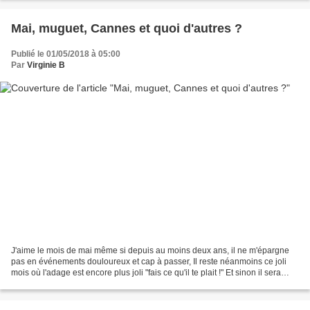
Mai, muguet, Cannes et quoi d'autres ?
Publié le 01/05/2018 à 05:00
Par
Virginie B
J'aime le mois de mai même si depuis au moins deux ans, il ne m'épargne
pas en événements douloureux et cap à passer, Il reste néanmoins ce joli
mois où l'adage est encore plus joli "fais ce qu'il te plait !" Et sinon il sera
éternellement pour moi le...