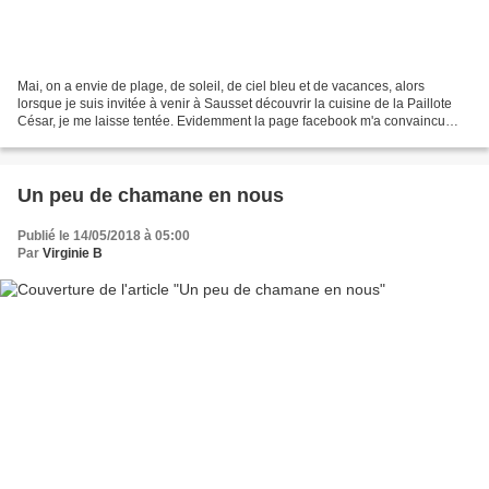
Mai, on a envie de plage, de soleil, de ciel bleu et de vacances, alors
lorsque je suis invitée à venir à Sausset découvrir la cuisine de la Paillote
César, je me laisse tentée. Evidemment la page facebook m'a convaincu
sinon je ne m'y serai pas rendue,...
Un peu de chamane en nous
Publié le 14/05/2018 à 05:00
Par
Virginie B