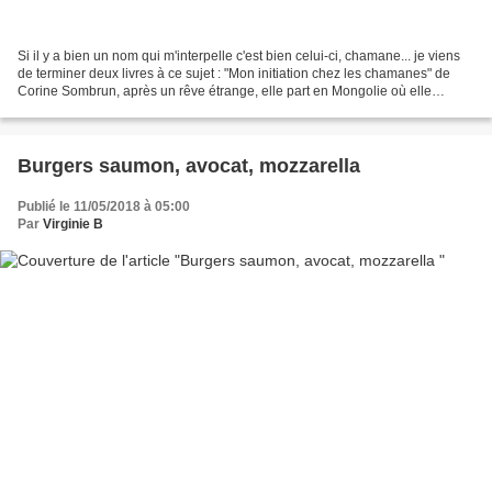
Si il y a bien un nom qui m'interpelle c'est bien celui-ci, chamane... je viens
de terminer deux livres à ce sujet : "Mon initiation chez les chamanes" de
Corine Sombrun, après un rêve étrange, elle part en Mongolie où elle
apprendra avec stupéfaction...
Burgers saumon, avocat, mozzarella
Publié le 11/05/2018 à 05:00
Par
Virginie B