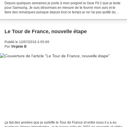
Depuis quelques semaines je porte à mon poignet la Gear Fit 2 que je teste
pour Samsung, Je suis désormais en mesure de te fournir mon avis et te
faire des remarques puisque depuis tout ce temps je ne l'ai pas quitté du
poignet et que je pratique du sport...
Le Tour de France, nouvelle étape
Publié le 12/07/2016 à 05:00
Par
Virginie B
ça fait des années que je surkiffe le Tour de France et entre nous il y a eu
quelques étapes importantes : je te passe celle de 2001 où enceinte et alitée