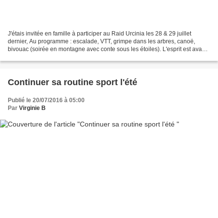
J'étais invitée en famille à participer au Raid Urcinia les 28 & 29 juillet
dernier, Au programme : escalade, VTT, grimpe dans les arbres, canoë,
bivouac (soirée en montagne avec conte sous les étoiles). L'esprit est avant
tout de permettre à toute la...
Continuer sa routine sport l'été
Publié le 20/07/2016 à 05:00
Par
Virginie B