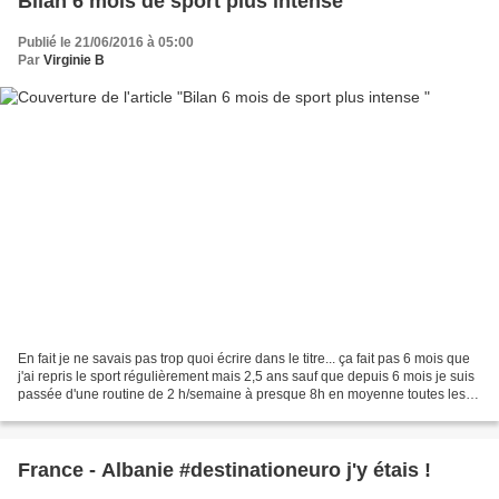
Bilan 6 mois de sport plus intense
Publié le 21/06/2016 à 05:00
Par
Virginie B
En fait je ne savais pas trop quoi écrire dans le titre... ça fait pas 6 mois que
j'ai repris le sport régulièrement mais 2,5 ans sauf que depuis 6 mois je suis
passée d'une routine de 2 h/semaine à presque 8h en moyenne toutes les
semaines... Je te dis...
France - Albanie #destinationeuro j'y étais !