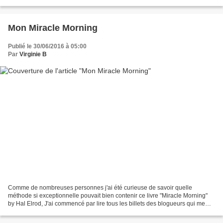
liesse comme jamais à un...
Mon Miracle Morning
Publié le 30/06/2016 à 05:00
Par
Virginie B
Comme de nombreuses personnes j'ai été curieuse de savoir quelle
méthode si exceptionnelle pouvait bien contenir ce livre "Miracle Morning"
by Hal Elrod, J'ai commencé par lire tous les billets des blogueurs qui me
passaient sous le nez et puis j'ai enfin...