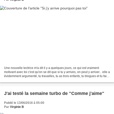
Une nouvelle lectrice m'a dit il y a quelques jours, ce qui est vraiment
motivant avec toi c'est qu'on se dit que si tu y arrives, on peut y arriver... elle a
évidemment argumenté, tu travailles, tu as trois enfants, tu blogues et tu fais
du sport......
J'ai testé la semaine turbo de "Comme j'aime"
Publié le 13/06/2016 à 05:00
Par
Virginie B