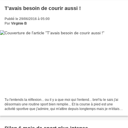
T'avais besoin de courir aussi !
Publié le 29/06/2016 à 05:00
Par
Virginie B
Tu l'entends la réflexion... ou il y a que moi qui l'entend... bref tu le sais j'ai
désormais une routine sport bien remplie... Et la course à pied est une
activité sportive que j'admire, qui m'attire depuis longtemps mais je m'étais
aussi rangée du côté...