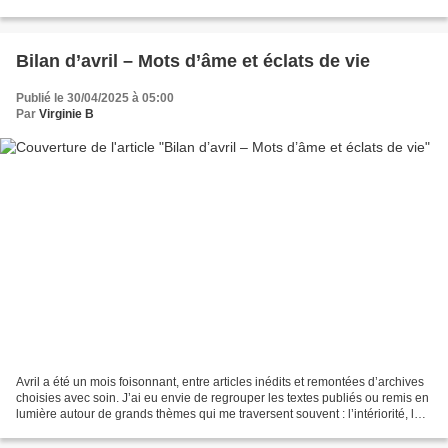
d’hibernation intérieure. Je me suis...
Bilan d’avril – Mots d’âme et éclats de vie
Publié le 30/04/2025 à 05:00
Par
Virginie B
Avril a été un mois foisonnant, entre articles inédits et remontées d’archives
choisies avec soin. J’ai eu envie de regrouper les textes publiés ou remis en
lumière autour de grands thèmes qui me traversent souvent : l’intériorité, les
liens, les mots,...