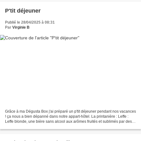
P'tit déjeuner
Publié le 28/04/2025 à 08:31
Par
Virginie B
Grâce à ma Dégusta Box j'ai préparé un p'tit déjeuner pendant nos vacances
! ça nous a bien dépanné dans notre appart-hôtel. La printanière : Leffe :
Leffe blonde, une bière sans alcool aux arômes fruités et sublimés par des
notes de vanille et de clou...