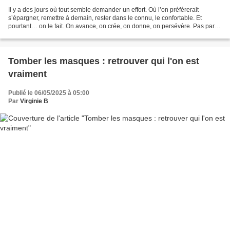
Il y a des jours où tout semble demander un effort. Où l’on préférerait
s’épargner, remettre à demain, rester dans le connu, le confortable. Et
pourtant… on le fait. On avance, on crée, on donne, on persévère. Pas parce
que c’est facile, mais parce que...
Tomber les masques : retrouver qui l'on est
vraiment
Publié le 06/05/2025 à 05:00
Par
Virginie B